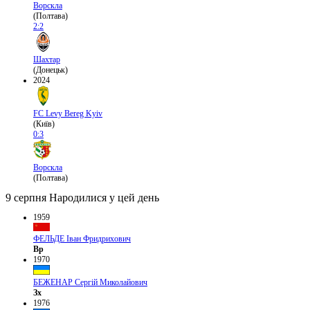
Ворскла
(Полтава)
2:2
Шахтар
(Донецьк)
2024
FC Levy Bereg Kyiv
(Київ)
0:3
Ворскла
(Полтава)
9 серпня
Народилися у цей день
1959
ФЕЛЬДЕ Іван Фридрихович
Вр
1970
БЕЖЕНАР Сергій Миколайович
Зх
1976