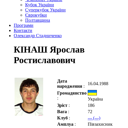
Кубок України
Суперкубок України
Єврокубки
Полтавщина
Програми
Контакти
Олександр Стадниченко
КІНАШ Ярослав
Ростиславович
Дата
16.04.1988
народження
:
Громадянство
:
Україна
Зріст
:
186
Вага
:
72
Клуб
:
--- (---)
Амплуа
:
Півзахисник