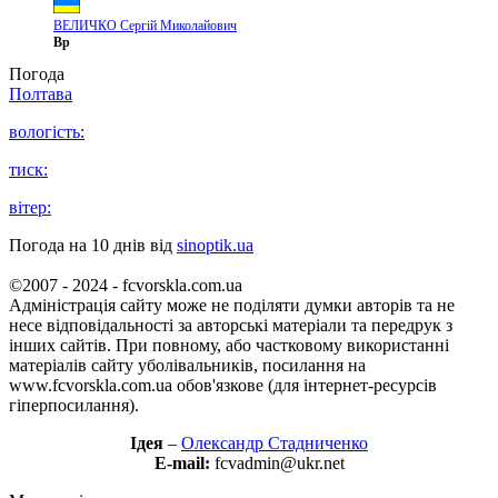
ВЕЛИЧКО Сергій Миколайович
Вр
Погода
Полтава
вологість:
тиск:
вітер:
Погода на 10 днів від
sinoptik.ua
©2007 - 2024 - fcvorskla.com.ua
Адміністрація сайту може не поділяти думки авторів та не
несе відповідальності за авторські матеріали та передрук з
інших сайтів. При повному, або частковому використанні
матеріалів сайту уболівальників, посилання на
www.fcvorskla.com.ua обов'язкове (для інтернет-ресурсів
гіперпосилання).
Ідея
–
Олександр Стадниченко
E-mail:
fcvadmin@ukr.net