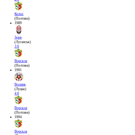
Колос
(Полтава)
1989
Зоря
(Луганськ)
3:0
Ворскла
(Полтава)
1991
Волинь
(Луцьк)
4:0
Ворскла
(Полтава)
1994
Ворскла