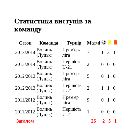
Статистика виступів за
команду
Сезон
Команда
Турнір
Матчі
Волинь
Прем'єр-
2013/2014
7
1
2
1
(Луцьк)
ліга
Волинь
Першість
2013/2014
2
0
0
0
(Луцьк)
U-21
Волинь
Прем'єр-
2012/2013
5
0
1
0
(Луцьк)
ліга
Волинь
Першість
2012/2013
2
1
1
0
(Луцьк)
U-21
Волинь
Прем'єр-
2011/2012
9
0
1
0
(Луцьк)
ліга
Волинь
Першість
2011/2012
1
0
0
0
(Луцьк)
U-21
Загалом
26
2
5
1