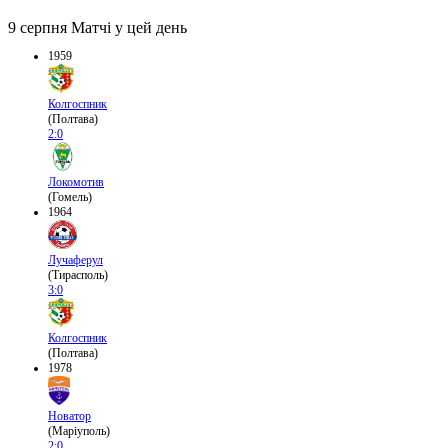
9 серпня
Матчі у цей день
1959
Колгоспник
(Полтава)
2:0
Локомотив
(Гомель)
1964
Лучаферул
(Тирасполь)
3:0
Колгоспник
(Полтава)
1978
Новатор
(Маріуполь)
2:0