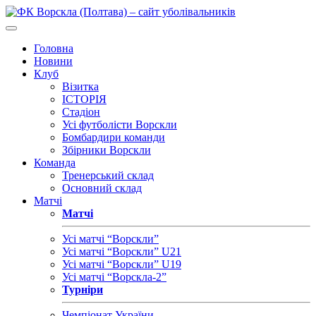
Головна
Новини
Клуб
Візитка
ІСТОРІЯ
Стадіон
Усі футболісти Ворскли
Бомбардири команди
Збірники Ворскли
Команда
Тренерський склад
Основний склад
Матчі
Матчі
Усі матчі “Ворскли”
Усі матчі “Ворскли” U21
Усі матчі “Ворскли” U19
Усі матчі “Ворскла-2”
Турніри
Чемпіонат України