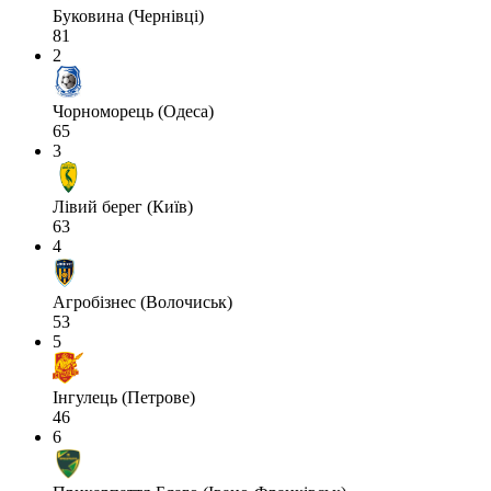
Буковина (Чернівці)
81
2
Чорноморець (Одеса)
65
3
Лівий берег (Київ)
63
4
Агробізнес (Волочиськ)
53
5
Інгулець (Петрове)
46
6