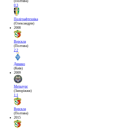
(Полтава)
0:3
Поліграфтехніка
(Олександрія)
2008
Ворскла
(Полтава)
2:2
Динамо
(Київ)
2009
Металург
(Запоріжжя)
1:1
Ворскла
(Полтава)
2015