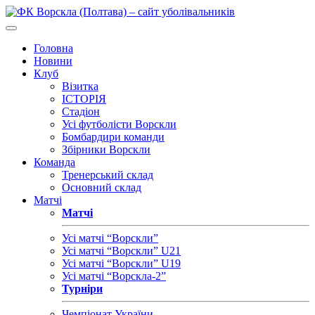
Головна
Новини
Клуб
Візитка
ІСТОРІЯ
Стадіон
Усі футболісти Ворскли
Бомбардири команди
Збірники Ворскли
Команда
Тренерський склад
Основний склад
Матчі
Матчі
Усі матчі “Ворскли”
Усі матчі “Ворскли” U21
Усі матчі “Ворскли” U19
Усі матчі “Ворскла-2”
Турніри
Чемпіонат України