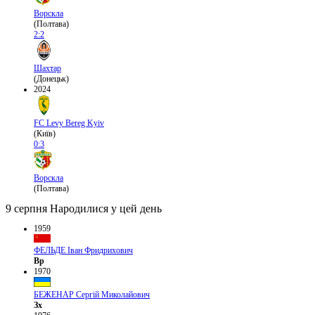
Ворскла
(Полтава)
2:2
Шахтар
(Донецьк)
2024
FC Levy Bereg Kyiv
(Київ)
0:3
Ворскла
(Полтава)
9 серпня
Народилися у цей день
1959
ФЕЛЬДЕ Іван Фридрихович
Вр
1970
БЕЖЕНАР Сергій Миколайович
Зх