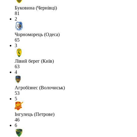
Буковина (Чернівці)
81
2
Чорноморець (Одеса)
65
3
Лівий берег (Київ)
63
4
Агробізнес (Волочиськ)
53
5
Інгулець (Петрове)
46
6