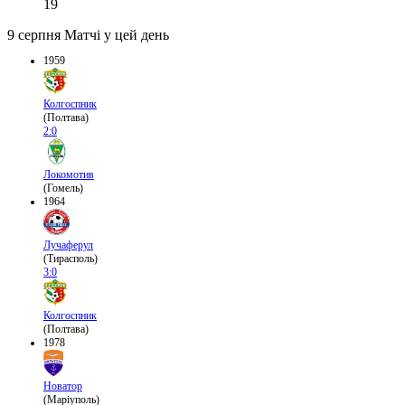
19
9 серпня
Матчі у цей день
1959
Колгоспник
(Полтава)
2:0
Локомотив
(Гомель)
1964
Лучаферул
(Тирасполь)
3:0
Колгоспник
(Полтава)
1978
Новатор
(Маріуполь)