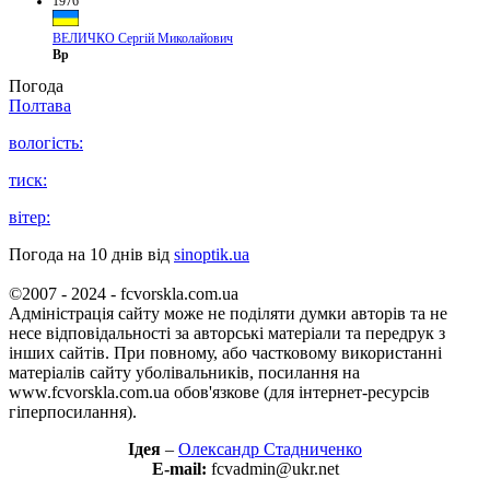
1976
ВЕЛИЧКО Сергій Миколайович
Вр
Погода
Полтава
вологість:
тиск:
вітер:
Погода на 10 днів від
sinoptik.ua
©2007 - 2024 - fcvorskla.com.ua
Адміністрація сайту може не поділяти думки авторів та не
несе відповідальності за авторські матеріали та передрук з
інших сайтів. При повному, або частковому використанні
матеріалів сайту уболівальників, посилання на
www.fcvorskla.com.ua обов'язкове (для інтернет-ресурсів
гіперпосилання).
Ідея
–
Олександр Стадниченко
E-mail:
fcvadmin@ukr.net