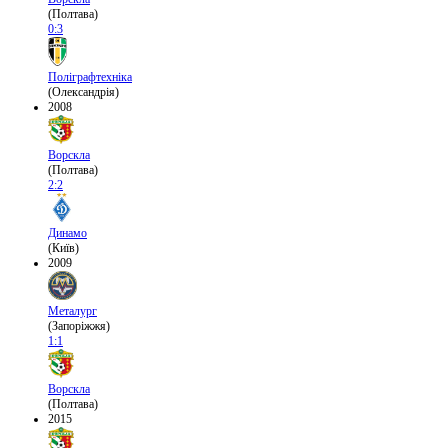
(Полтава)
0:3
Поліграфтехніка
(Олександрія)
2008
Ворскла
(Полтава)
2:2
Динамо
(Київ)
2009
Металург
(Запоріжжя)
1:1
Ворскла
(Полтава)
2015