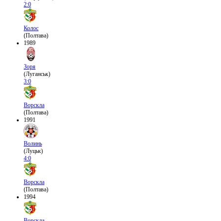
2:0
Колос
(Полтава)
1989
Зоря
(Луганськ)
3:0
Ворскла
(Полтава)
1991
Волинь
(Луцьк)
4:0
Ворскла
(Полтава)
1994
Ворскла