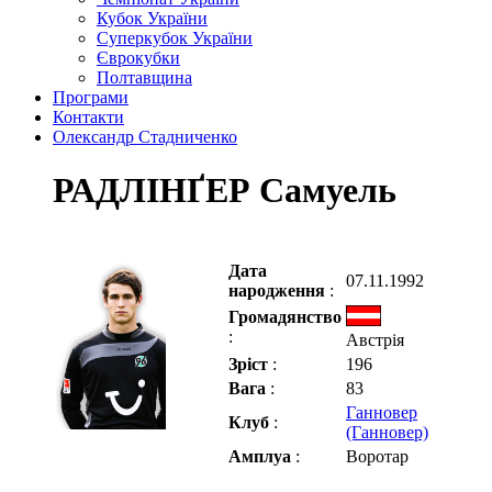
Кубок України
Суперкубок України
Єврокубки
Полтавщина
Програми
Контакти
Олександр Стадниченко
РАДЛІНҐЕР Самуель
Дата
07.11.1992
народження
:
Громадянство
:
Австрія
Зріст
:
196
Вага
:
83
Ганновер
Клуб
:
(Ганновер)
Амплуа
:
Воротар