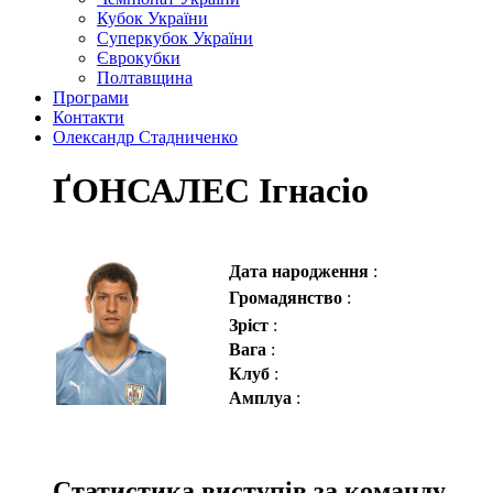
Кубок України
Суперкубок України
Єврокубки
Полтавщина
Програми
Контакти
Олександр Стадниченко
ҐОНСАЛЕС Ігнасіо
Дата народження
:
Громадянство
:
Зріст
:
Вага
:
Клуб
:
Амплуа
:
Статистика виступів за команду