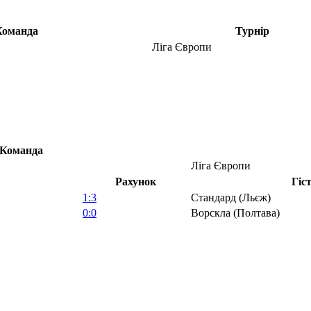
Команда
Турнір
Ліга Європи
Команда
Ліга Європи
Рахунок
Гіс
1:3
Стандард (Льєж)
0:0
Ворскла (Полтава)