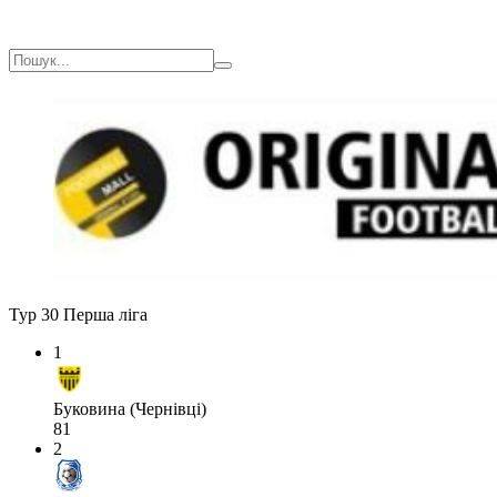
Тур 30
Перша ліга
1
Буковина (Чернівці)
81
2