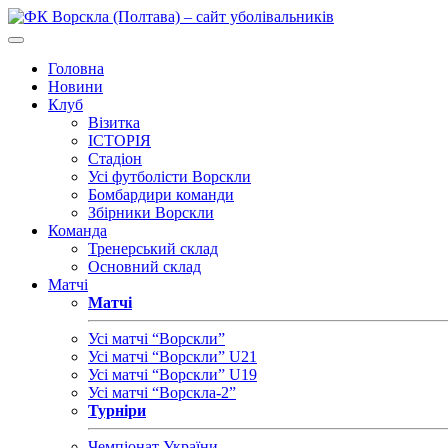
Головна
Новини
Клуб
Візитка
ІСТОРІЯ
Стадіон
Усі футболісти Ворскли
Бомбардири команди
Збірники Ворскли
Команда
Тренерський склад
Основний склад
Матчі
Матчі
Усі матчі “Ворскли”
Усі матчі “Ворскли” U21
Усі матчі “Ворскли” U19
Усі матчі “Ворскла-2”
Турніри
Чемпіонат України