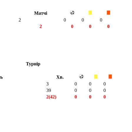
Матчі
2
0
0
0
2
0
0
0
Турнір
ть
Хв.
3
0
0
0
39
0
0
0
2(42)
0
0
0
2(42)
0
0
0