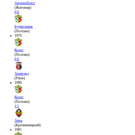
Автомобіліст
(Житомир)
0:0
Будівельник
(Полтава)
1976
Колос
(Полтава)
0:0
Авангард
(Рівне)
1980
Колос
(Полтава)
1:1
Зірка
(Кропивницький)
1981