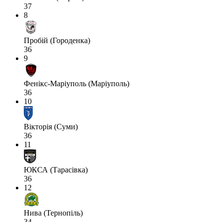
37
8
Пробій (Городенка)
36
9
Фенікс-Маріуполь (Маріуполь)
36
10
Вікторія (Суми)
36
11
ЮКСА (Тарасівка)
36
12
Нива (Тернопіль)
34