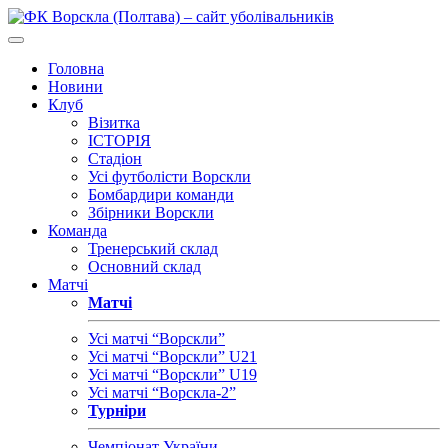
Головна
Новини
Клуб
Візитка
ІСТОРІЯ
Стадіон
Усі футболісти Ворскли
Бомбардири команди
Збірники Ворскли
Команда
Тренерський склад
Основний склад
Матчі
Матчі
Усі матчі “Ворскли”
Усі матчі “Ворскли” U21
Усі матчі “Ворскли” U19
Усі матчі “Ворскла-2”
Турніри
Чемпіонат України