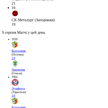
21
16
СК Металург (Запоріжжя)
19
9 серпня
Матчі у цей день
1959
Колгоспник
(Полтава)
2:0
Локомотив
(Гомель)
1964
Лучаферул
(Тирасполь)
3:0
Колгоспник