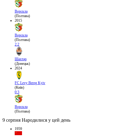
Ворскла
(Полтава)
2015
Ворскла
(Полтава)
2:2
Шахтар
(Донецьк)
2024
FC Levy Bereg Kyiv
(Київ)
0:3
Ворскла
(Полтава)
9 серпня
Народилися у цей день
1959