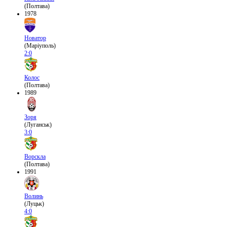
(Полтава)
1978
Новатор
(Маріуполь)
2:0
Колос
(Полтава)
1989
Зоря
(Луганськ)
3:0
Ворскла
(Полтава)
1991
Волинь
(Луцьк)
4:0