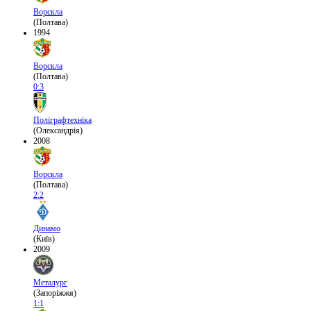
Ворскла
(Полтава)
1994
Ворскла
(Полтава)
0:3
Поліграфтехніка
(Олександрія)
2008
Ворскла
(Полтава)
2:2
Динамо
(Київ)
2009
Металург
(Запоріжжя)
1:1