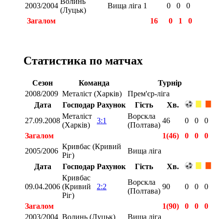
Волинь
2003/2004
Вища ліга
1
0
0
0
(Луцьк)
Загалом
16
0
1
0
Статистика по матчах
Сезон
Команда
Турнір
2008/2009
Металіст (Харків)
Прем'єр-ліга
Дата
Господар
Рахунок
Гість
Хв.
Металіст
Ворскла
27.09.2008
3:1
46
0
0
0
(Харків)
(Полтава)
Загалом
1(46)
0
0
0
Кривбас (Кривий
2005/2006
Вища ліга
Ріг)
Дата
Господар
Рахунок
Гість
Хв.
Кривбас
Ворскла
09.04.2006
(Кривий
2:2
90
0
0
0
(Полтава)
Ріг)
Загалом
1(90)
0
0
0
2003/2004
Волинь (Луцьк)
Вища ліга