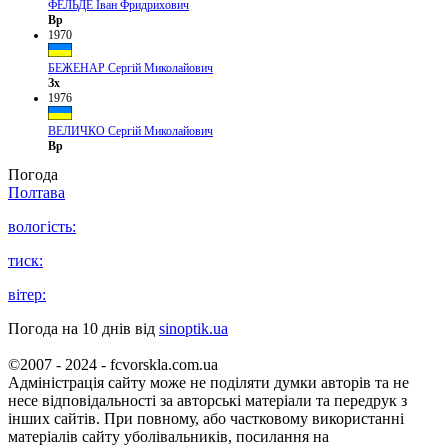
ФЕЛЬДЕ Іван Фридрихович
Вр
1970
БЕЖЕНАР Сергій Миколайович
Зх
1976
ВЕЛИЧКО Сергій Миколайович
Вр
Погода
Полтава
вологість:
тиск:
вітер:
Погода на 10 днів від
sinoptik.ua
©2007 - 2024 - fcvorskla.com.ua
Адміністрація сайту може не поділяти думки авторів та не
несе відповідальності за авторські матеріали та передрук з
інших сайтів. При повному, або частковому використанні
матеріалів сайту уболівальників, посилання на