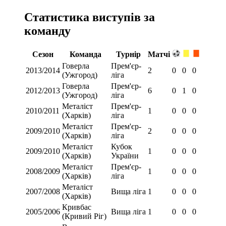
Статистика виступів за
команду
Сезон
Команда
Турнір
Матчі
Говерла
Прем'єр-
2013/2014
2
0
0
0
(Ужгород)
ліга
Говерла
Прем'єр-
2012/2013
6
0
1
0
(Ужгород)
ліга
Металіст
Прем'єр-
2010/2011
1
0
0
0
(Харків)
ліга
Металіст
Прем'єр-
2009/2010
2
0
0
0
(Харків)
ліга
Металіст
Кубок
2009/2010
1
0
0
0
(Харків)
України
Металіст
Прем'єр-
2008/2009
1
0
0
0
(Харків)
ліга
Металіст
2007/2008
Вища ліга
1
0
0
0
(Харків)
Кривбас
2005/2006
Вища ліга
1
0
0
0
(Кривий Ріг)