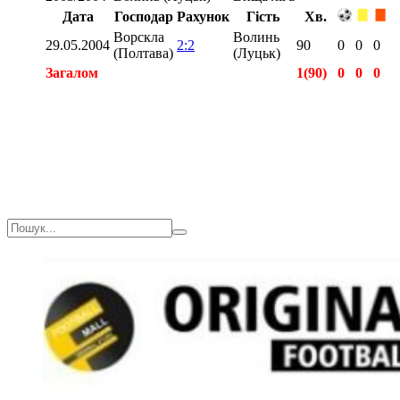
Дата
Господар
Рахунок
Гість
Хв.
Ворскла
Волинь
29.05.2004
2:2
90
0
0
0
(Полтава)
(Луцьк)
Загалом
1(90)
0
0
0
Загалом
3(226)
0
0
0