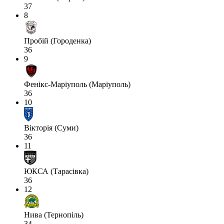
37
8
Пробій (Городенка)
36
9
Фенікс-Маріуполь (Маріуполь)
36
10
Вікторія (Суми)
36
11
ЮКСА (Тарасівка)
36
12
Нива (Тернопіль)
34