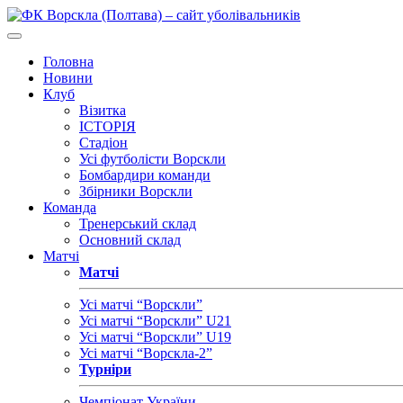
Головна
Новини
Клуб
Візитка
ІСТОРІЯ
Стадіон
Усі футболісти Ворскли
Бомбардири команди
Збірники Ворскли
Команда
Тренерський склад
Основний склад
Матчі
Матчі
Усі матчі “Ворскли”
Усі матчі “Ворскли” U21
Усі матчі “Ворскли” U19
Усі матчі “Ворскла-2”
Турніри
Чемпіонат України