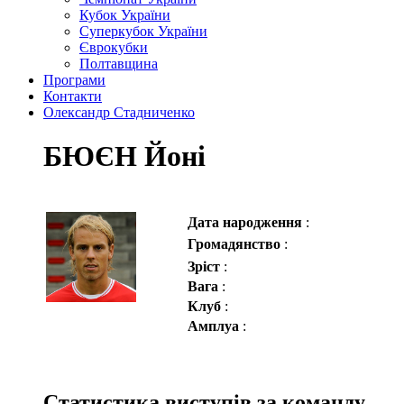
Кубок України
Суперкубок України
Єврокубки
Полтавщина
Програми
Контакти
Олександр Стадниченко
БЮЄН Йоні
Дата народження
:
Громадянство
:
Зріст
:
Вага
:
Клуб
:
Амплуа
:
Статистика виступів за команду