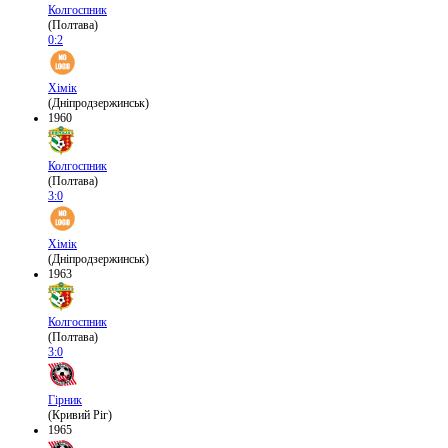
Колгоспник
(Полтава)
0:2
Хімік
(Дніпродзержинськ)
1960
Колгоспник
(Полтава)
3:0
Хімік
(Дніпродзержинськ)
1963
Колгоспник
(Полтава)
3:0
Гірник
(Кривий Ріг)
1965