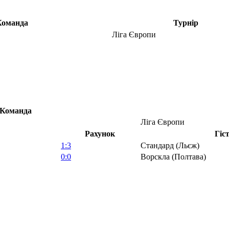
Команда
Турнір
Ліга Європи
Команда
Ліга Європи
Рахунок
Гіс
1:3
Стандард (Льєж)
0:0
Ворскла (Полтава)