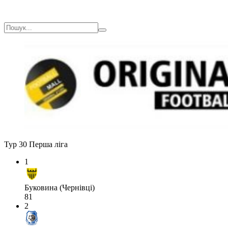
Тур 30
Перша ліга
1
Буковина (Чернівці)
81
2