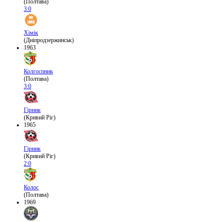
(Полтава)
3:0
Хімік
(Дніпродзержинськ)
1963
Колгоспник
(Полтава)
3:0
Гірник
(Кривий Ріг)
1965
Гірник
(Кривий Ріг)
2:0
Колос
(Полтава)
1969