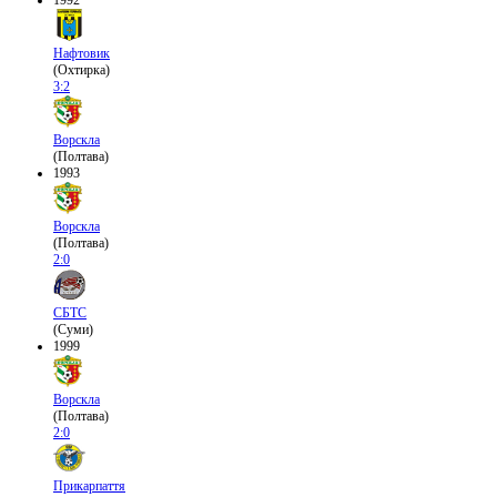
1992
Нафтовик
(Охтирка)
3:2
Ворскла
(Полтава)
1993
Ворскла
(Полтава)
2:0
СБТС
(Суми)
1999
Ворскла
(Полтава)
2:0
Прикарпаття