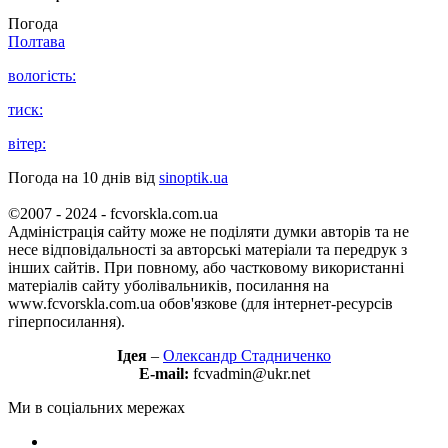
Погода
Полтава
вологість:
тиск:
вітер:
Погода на 10 днів від
sinoptik.ua
©2007 - 2024 - fcvorskla.com.ua
Адміністрація сайту може не поділяти думки авторів та не
несе відповідальності за авторські матеріали та передрук з
інших сайтів. При повному, або частковому використанні
матеріалів сайту уболівальників, посилання на
www.fcvorskla.com.ua обов'язкове (для інтернет-ресурсів
гіперпосилання).
Ідея
–
Олександр Стадниченко
E-mail:
fcvadmin@ukr.net
Ми в соціальних мережах