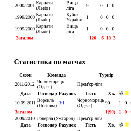
Карпати
Вища
2000/2001
9
0
1
0
(Львів)
ліга
Карпати
Кубок
1999/2000
1
0
0
0
(Львів)
України
Карпати
Вища
1999/2000
1
0
0
0
(Львів)
ліга
Загалом
126
6
18
3
Статистика по матчах
Сезон
Команда
Турнір
Чорноморець
2011/2012
Прем'єр-ліга
(Одеса)
Дата
Господар
Рахунок
Гість
Хв.
Ворскла
Чорноморець
10.09.2011
3:1
90
1
0
(Полтава)
(Одеса)
Загалом
1(90)
1
0
2009/2010
Говерла (Ужгород)
Прем'єр-ліга
Дата
Господар
Рахунок
Гість
Хв.