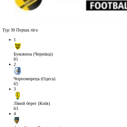
Тур 30
Перша ліга
1
Буковина (Чернівці)
81
2
Чорноморець (Одеса)
65
3
Лівий берег (Київ)
63
4