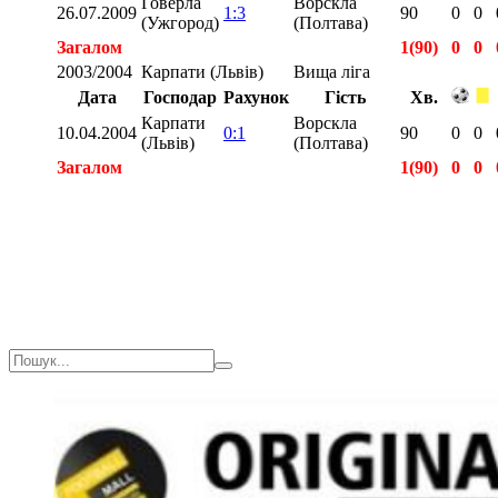
Говерла
Ворскла
26.07.2009
1:3
90
0
0
(Ужгород)
(Полтава)
Загалом
1(90)
0
0
2003/2004
Карпати (Львів)
Вища ліга
Дата
Господар
Рахунок
Гість
Хв.
Карпати
Ворскла
10.04.2004
0:1
90
0
0
(Львів)
(Полтава)
Загалом
1(90)
0
0
Загалом
3(270)
1
0