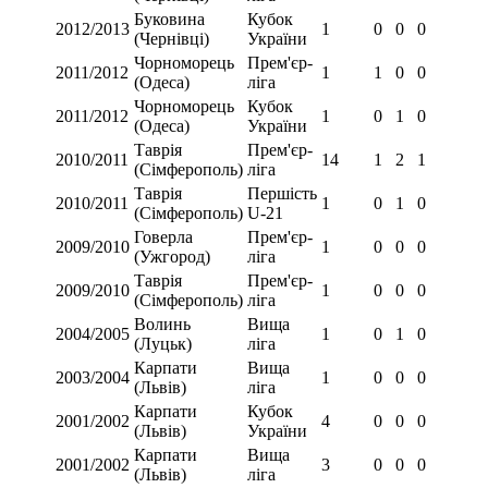
Буковина
Кубок
2012/2013
1
0
0
0
(Чернівці)
України
Чорноморець
Прем'єр-
2011/2012
1
1
0
0
(Одеса)
ліга
Чорноморець
Кубок
2011/2012
1
0
1
0
(Одеса)
України
Таврія
Прем'єр-
2010/2011
14
1
2
1
(Сімферополь)
ліга
Таврія
Першість
2010/2011
1
0
1
0
(Сімферополь)
U-21
Говерла
Прем'єр-
2009/2010
1
0
0
0
(Ужгород)
ліга
Таврія
Прем'єр-
2009/2010
1
0
0
0
(Сімферополь)
ліга
Волинь
Вища
2004/2005
1
0
1
0
(Луцьк)
ліга
Карпати
Вища
2003/2004
1
0
0
0
(Львів)
ліга
Карпати
Кубок
2001/2002
4
0
0
0
(Львів)
України
Карпати
Вища
2001/2002
3
0
0
0
(Львів)
ліга