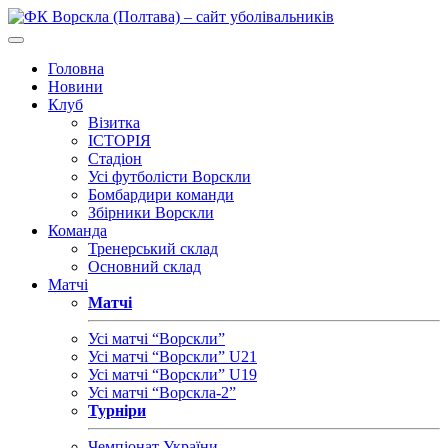
Головна
Новини
Клуб
Візитка
ІСТОРІЯ
Стадіон
Усі футболісти Ворскли
Бомбардири команди
Збірники Ворскли
Команда
Тренерський склад
Основний склад
Матчі
Матчі
Усі матчі “Ворскли”
Усі матчі “Ворскли” U21
Усі матчі “Ворскли” U19
Усі матчі “Ворскла-2”
Турніри
Чемпіонат України