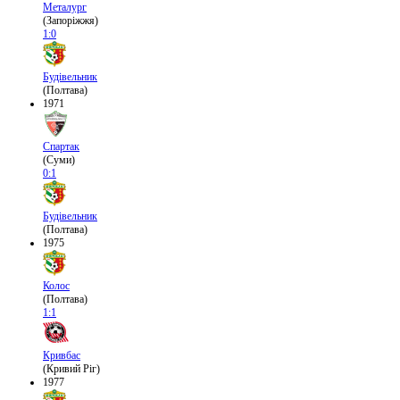
Металург
(Запоріжжя)
1:0
Будівельник
(Полтава)
1971
Спартак
(Суми)
0:1
Будівельник
(Полтава)
1975
Колос
(Полтава)
1:1
Кривбас
(Кривий Ріг)
1977