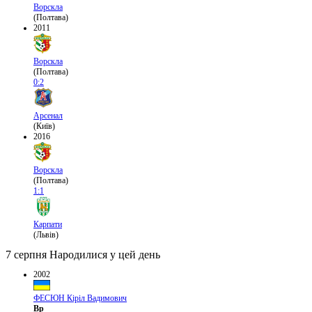
Ворскла
(Полтава)
2011
Ворскла
(Полтава)
0:2
Арсенал
(Київ)
2016
Ворскла
(Полтава)
1:1
Карпати
(Львів)
7 серпня
Народилися у цей день
2002
ФЕСЮН Кіріл Вадимович
Вр