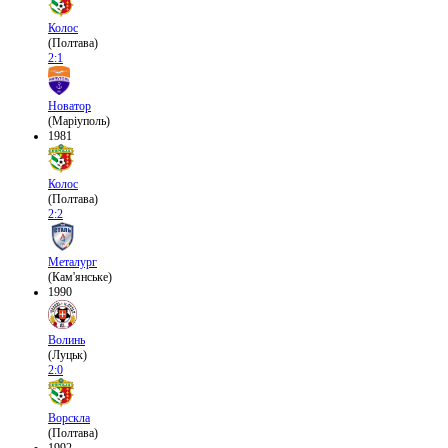
Колос
(Полтава)
2:1
Новатор
(Маріуполь)
1981
Колос
(Полтава)
2:2
Металург
(Кам'янське)
1990
Волинь
(Луцьк)
2:0
Ворскла
(Полтава)