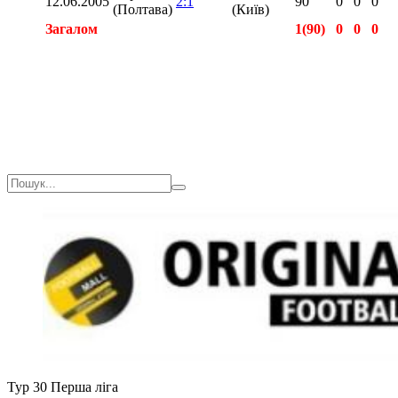
12.06.2005
2:1
90
0
0
0
(Полтава)
(Київ)
Загалом
1(90)
0
0
0
Загалом
2(180)
0
1
0
Тур 30
Перша ліга