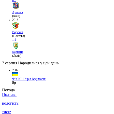
0:2
Арсенал
(Київ)
2016
Ворскла
(Полтава)
1:1
Карпати
(Львів)
7 серпня
Народилися у цей день
2002
ФЕСЮН Кіріл Вадимович
Вр
Погода
Полтава
вологість:
тиск: