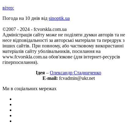
вітер:
Погода на 10 днів від
sinoptik.ua
©2007 - 2024 - fcvorskla.com.ua
Адміністрація сайту може не поділяти думки авторів та не
несе відповідальності за авторські матеріали та передрук з
інших сайтів. При повному, або частковому використанні
матеріалів сайту уболівальників, посилання на
www.fcvorskla.com.ua обов'язкове (для інтернет-ресурсів
гіперпосилання).
Ідея
–
Олександр Стадниченко
E-mail:
fcvadmin@ukr.net
Ми в соціальних мережах