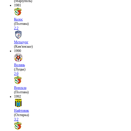
(Маріуполь)
1981
Колос
(Полтава)
2:2
Металург
(Кам'янське)
1990
Волинь
(Луцьк)
2:0
Ворскла
(Полтава)
1992
Нафтовик
(Охтирка)
3:2