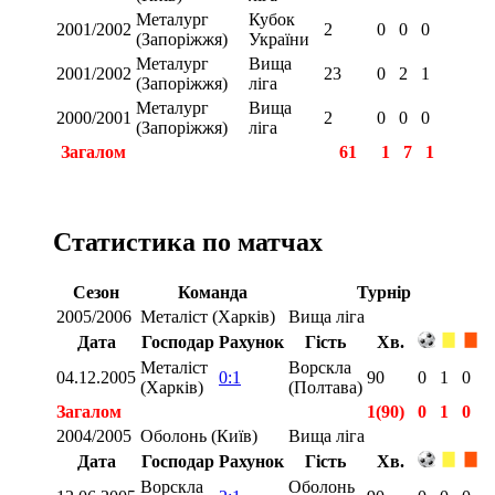
Металург
Кубок
2001/2002
2
0
0
0
(Запоріжжя)
України
Металург
Вища
2001/2002
23
0
2
1
(Запоріжжя)
ліга
Металург
Вища
2000/2001
2
0
0
0
(Запоріжжя)
ліга
Загалом
61
1
7
1
Статистика по матчах
Сезон
Команда
Турнір
2005/2006
Металіст (Харків)
Вища ліга
Дата
Господар
Рахунок
Гість
Хв.
Металіст
Ворскла
04.12.2005
0:1
90
0
1
0
(Харків)
(Полтава)
Загалом
1(90)
0
1
0
2004/2005
Оболонь (Київ)
Вища ліга
Дата
Господар
Рахунок
Гість
Хв.
Ворскла
Оболонь