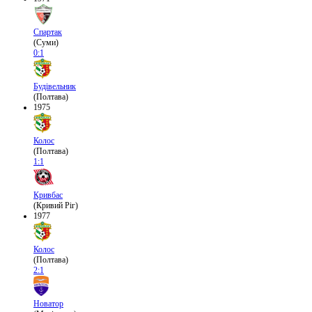
Спартак
(Суми)
0:1
Будівельник
(Полтава)
1975
Колос
(Полтава)
1:1
Кривбас
(Кривий Ріг)
1977
Колос
(Полтава)
2:1
Новатор