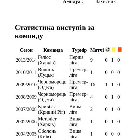
Амплуа
:
Захисник
Статистика виступів за
команду
Сезон
Команда
Турнір
Матчі
Геліос
Перша
2013/2014
9
0
1
0
(Харків)
ліга
Волинь
Прем'єр-
2010/2011
1
0
0
0
(Луцьк)
ліга
Чорноморець
Прем'єр-
2009/2010
16
1
1
0
(Одеса)
ліга
Чорноморець
Прем'єр-
2008/2009
4
0
1
0
(Одеса)
ліга
Кривбас
Вища
2007/2008
2
0
1
0
(Кривий Ріг)
ліга
Металіст
Вища
2005/2006
1
0
1
0
(Харків)
ліга
Оболонь
Вища
2004/2005
1
0
0
0
(Київ)
ліга