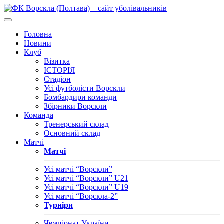
Головна
Новини
Клуб
Візитка
ІСТОРІЯ
Стадіон
Усі футболісти Ворскли
Бомбардири команди
Збірники Ворскли
Команда
Тренерський склад
Основний склад
Матчі
Матчі
Усі матчі “Ворскли”
Усі матчі “Ворскли” U21
Усі матчі “Ворскли” U19
Усі матчі “Ворскла-2”
Турніри
Чемпіонат України