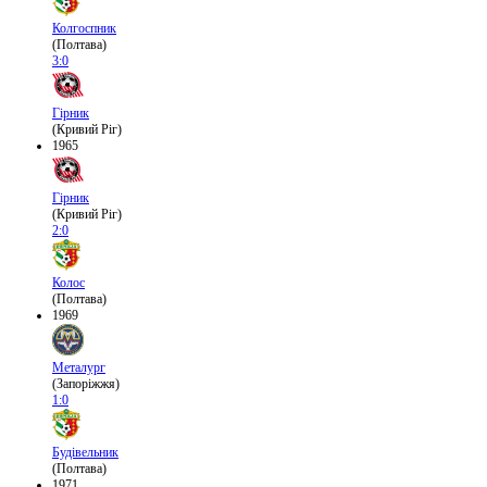
Колгоспник
(Полтава)
3:0
Гірник
(Кривий Ріг)
1965
Гірник
(Кривий Ріг)
2:0
Колос
(Полтава)
1969
Металург
(Запоріжжя)
1:0
Будівельник
(Полтава)
1971