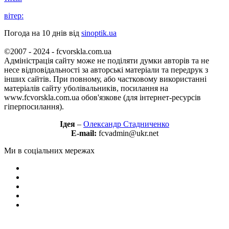
вітер:
Погода на 10 днів від
sinoptik.ua
©2007 - 2024 - fcvorskla.com.ua
Адміністрація сайту може не поділяти думки авторів та не
несе відповідальності за авторські матеріали та передрук з
інших сайтів. При повному, або частковому використанні
матеріалів сайту уболівальників, посилання на
www.fcvorskla.com.ua обов'язкове (для інтернет-ресурсів
гіперпосилання).
Ідея
–
Олександр Стадниченко
E-mail:
fcvadmin@ukr.net
Ми в соціальних мережах