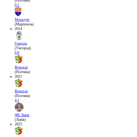
(Полтава)
0:1
Металург
(Маріуполь)
2014
Говерла
(Ужгород)
0:0
Ворскла
(Полтава)
2021
Ворскла
(Полтава)
4:1
ФК Львів
(Львів)
2025