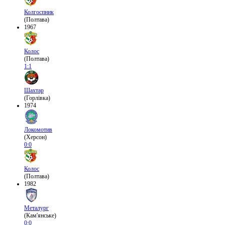
Колгоспник
(Полтава)
1967
Колос
(Полтава)
1:1
Шахтар
(Горлівка)
1974
Локомотив
(Херсон)
0:0
Колос
(Полтава)
1982
Металург
(Кам'янське)
0:0