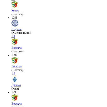
Колос
(Полтава)
1988
Поділля
(Хмельницький)
1:1
Ворскла
(Полтава)
1997
Ворскла
(Полтава)
1:4
Динамо
(Київ)
1998
Ворскла