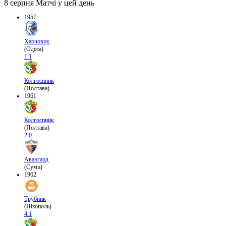
8 серпня
Матчі у цей день
1957
Харчовик
(Одеса)
1:1
Колгоспник
(Полтава)
1961
Колгоспник
(Полтава)
2:0
Авангард
(Суми)
1962
Трубник
(Нікополь)
4:1