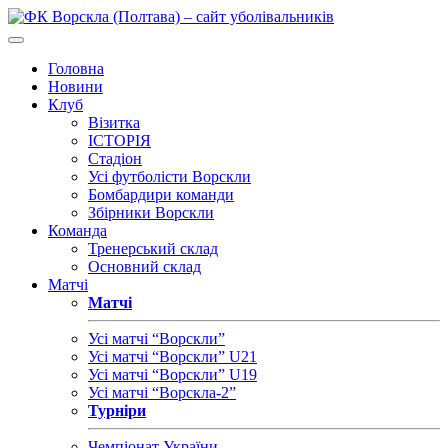
Головна
Новини
Клуб
Візитка
ІСТОРІЯ
Стадіон
Усі футболісти Ворскли
Бомбардири команди
Збірники Ворскли
Команда
Тренерський склад
Основний склад
Матчі
Матчі
Усі матчі “Ворскли”
Усі матчі “Ворскли” U21
Усі матчі “Ворскли” U19
Усі матчі “Ворскла-2”
Турніри
Чемпіонат України