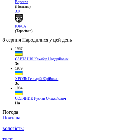
Ворскла
(Полтава)
3:0
ЮКСА
(Тарасівка)
8 серпня
Народилися у цей день
1967
САРТАНІЯ Кахабер Нодарійович
Зх
1979
ХРОЛЬ Геннадій Юрійович
Зх
1984
СОЛЯНИК Руслан Олексійович
Нп
Погода
Полтава
вологість:
тиск: