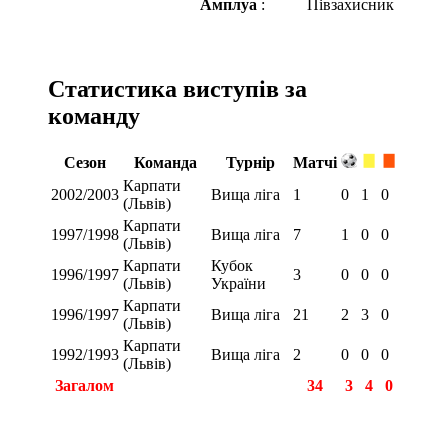
Амплуа
:
Півзахисник
Статистика виступів за
команду
Сезон
Команда
Турнір
Матчі
Карпати
2002/2003
Вища ліга
1
0
1
0
(Львів)
Карпати
1997/1998
Вища ліга
7
1
0
0
(Львів)
Карпати
Кубок
1996/1997
3
0
0
0
(Львів)
України
Карпати
1996/1997
Вища ліга
21
2
3
0
(Львів)
Карпати
1992/1993
Вища ліга
2
0
0
0
(Львів)
Загалом
34
3
4
0