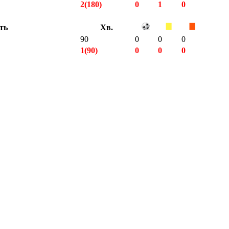
2(180)
0
1
0
сть
Хв.
90
0
0
0
1(90)
0
0
0
6(540)
1
2
0