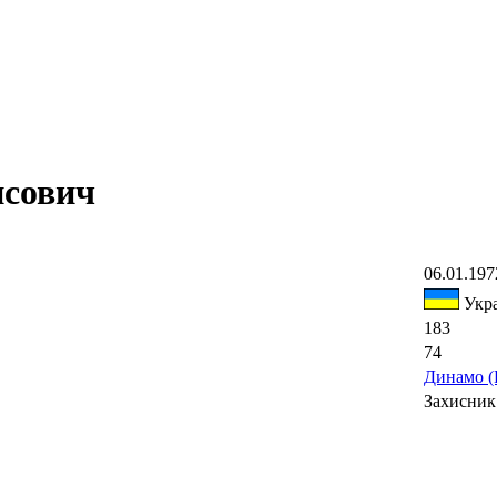
сович
06.01.197
Укра
183
74
Динамо (
Захисник