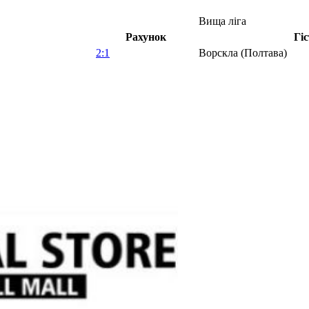
Вища ліга
Рахунок
Гі
2:1
Ворскла (Полтава)