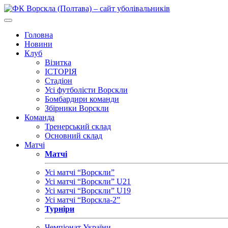
Головна
Новини
Клуб
Візитка
ІСТОРІЯ
Стадіон
Усі футболісти Ворскли
Бомбардири команди
Збірники Ворскли
Команда
Тренерський склад
Основний склад
Матчі
Матчі
Усі матчі “Ворскли”
Усі матчі “Ворскли” U21
Усі матчі “Ворскли” U19
Усі матчі “Ворскла-2”
Турніри
Чемпіонат України