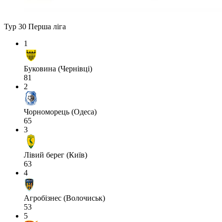
Тур 30
Перша ліга
1
Буковина (Чернівці)
81
2
Чорноморець (Одеса)
65
3
Лівий берег (Київ)
63
4
Агробізнес (Волочиськ)
53
5