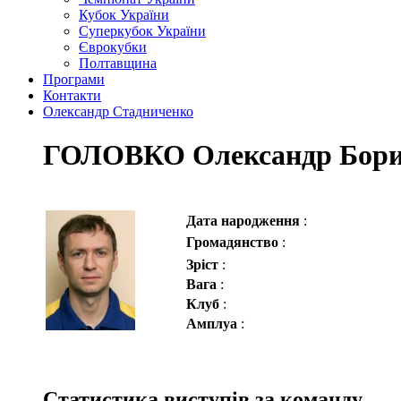
Кубок України
Суперкубок України
Єврокубки
Полтавщина
Програми
Контакти
Олександр Стадниченко
ГОЛОВКО Олександр Бори
Дата народження
:
Громадянство
:
Зріст
:
Вага
:
Клуб
:
Амплуа
:
Статистика виступів за команду