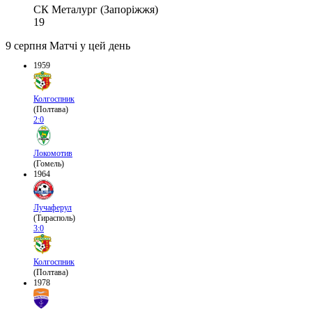
СК Металург (Запоріжжя)
19
9 серпня
Матчі у цей день
1959
Колгоспник
(Полтава)
2:0
Локомотив
(Гомель)
1964
Лучаферул
(Тирасполь)
3:0
Колгоспник
(Полтава)
1978