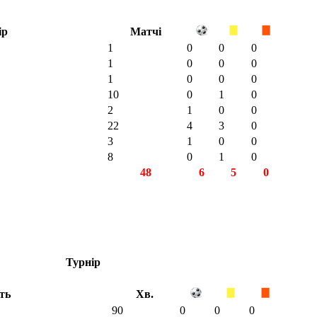
ір
Матчі
1
0
0
0
1
0
0
0
1
0
0
0
10
0
1
0
2
1
0
0
22
4
3
0
3
1
0
0
8
0
1
0
48
6
5
0
Турнір
ть
Хв.
90
0
0
0