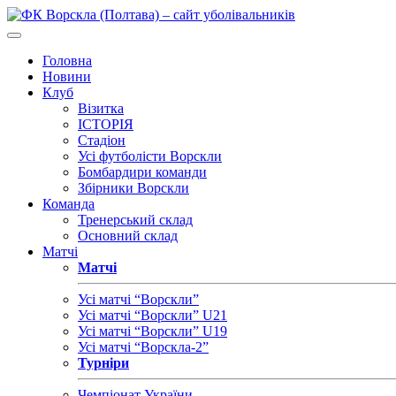
Головна
Новини
Клуб
Візитка
ІСТОРІЯ
Стадіон
Усі футболісти Ворскли
Бомбардири команди
Збірники Ворскли
Команда
Тренерський склад
Основний склад
Матчі
Матчі
Усі матчі “Ворскли”
Усі матчі “Ворскли” U21
Усі матчі “Ворскли” U19
Усі матчі “Ворскла-2”
Турніри
Чемпіонат України