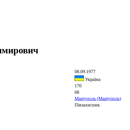
имирович
08.09.1977
Україна
170
68
Маріуполь (Маріуполь)
Півзахисник