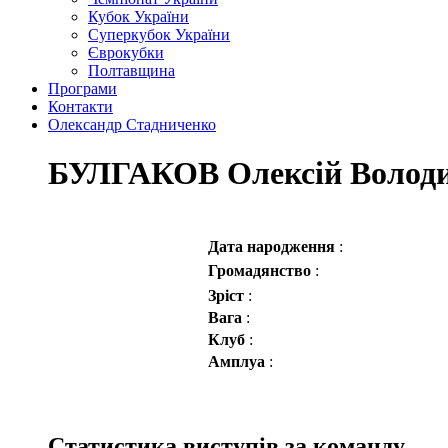
Кубок України
Суперкубок України
Єврокубки
Полтавщина
Програми
Контакти
Олександр Стадниченко
БУЛГАКОВ Олексій Волод
Дата народження
:
Громадянство
:
Зріст
:
Вага
:
Клуб
:
Амплуа
:
Статистика виступів за команду