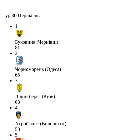
Тур 30
Перша ліга
1
Буковина (Чернівці)
81
2
Чорноморець (Одеса)
65
3
Лівий берег (Київ)
63
4
Агробізнес (Волочиськ)
53
5