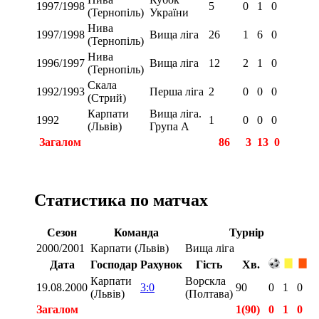
1997/1998
5
0
1
0
(Тернопіль)
України
Нива
1997/1998
Вища ліга
26
1
6
0
(Тернопіль)
Нива
1996/1997
Вища ліга
12
2
1
0
(Тернопіль)
Скала
1992/1993
Перша ліга
2
0
0
0
(Стрий)
Карпати
Вища ліга.
1992
1
0
0
0
(Львів)
Група А
Загалом
86
3
13
0
Статистика по матчах
Сезон
Команда
Турнір
2000/2001
Карпати (Львів)
Вища ліга
Дата
Господар
Рахунок
Гість
Хв.
Карпати
Ворскла
19.08.2000
3:0
90
0
1
0
(Львів)
(Полтава)
Загалом
1(90)
0
1
0