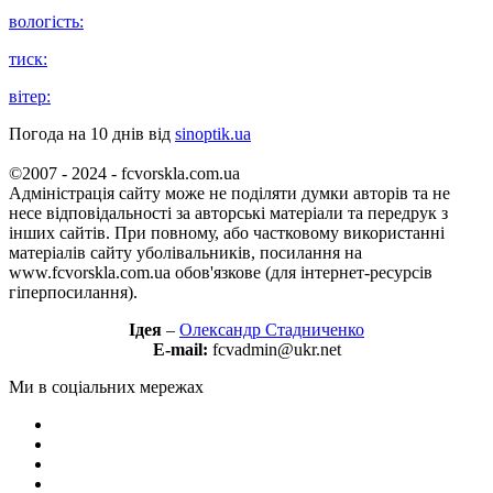
вологість:
тиск:
вітер:
Погода на 10 днів від
sinoptik.ua
©2007 - 2024 - fcvorskla.com.ua
Адміністрація сайту може не поділяти думки авторів та не
несе відповідальності за авторські матеріали та передрук з
інших сайтів. При повному, або частковому використанні
матеріалів сайту уболівальників, посилання на
www.fcvorskla.com.ua обов'язкове (для інтернет-ресурсів
гіперпосилання).
Ідея
–
Олександр Стадниченко
E-mail:
fcvadmin@ukr.net
Ми в соціальних мережах