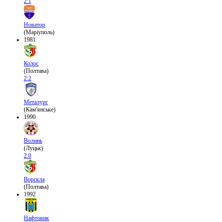
2:1
Новатор
(Маріуполь)
1981
Колос
(Полтава)
2:2
Металург
(Кам'янське)
1990
Волинь
(Луцьк)
2:0
Ворскла
(Полтава)
1992
Нафтовик