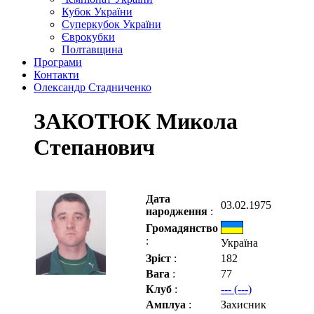
Кубок України
Суперкубок України
Єврокубки
Полтавщина
Програми
Контакти
Олександр Стадниченко
ЗАКОТЮК Микола
Степанович
Дата
03.02.1975
народження
:
Громадянство
:
Україна
Зріст
:
182
Вага
:
77
Клуб
:
--- (---)
Амплуа
:
Захисник