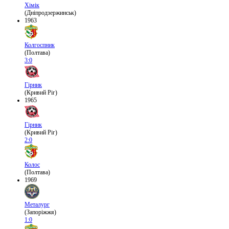
Хімік
(Дніпродзержинськ)
1963
Колгоспник
(Полтава)
3:0
Гірник
(Кривий Ріг)
1965
Гірник
(Кривий Ріг)
2:0
Колос
(Полтава)
1969
Металург
(Запоріжжя)
1:0