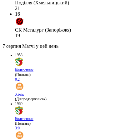
Поділля (Хмельницький)
21
16
СК Металург (Запоріжжя)
19
7 серпня
Матчі у цей день
1958
Колгоспник
(Полтава)
0:2
Хімік
(Дніпродзержинськ)
1960
Колгоспник
(Полтава)
3:0