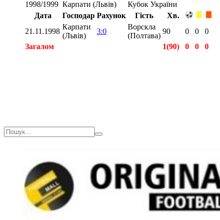
1998/1999
Карпати (Львів)
Кубок України
Дата
Господар
Рахунок
Гість
Хв.
Карпати
Ворскла
21.11.1998
3:0
90
0
0
0
(Львів)
(Полтава)
Загалом
1(90)
0
0
0
Загалом
2(180)
0
1
0