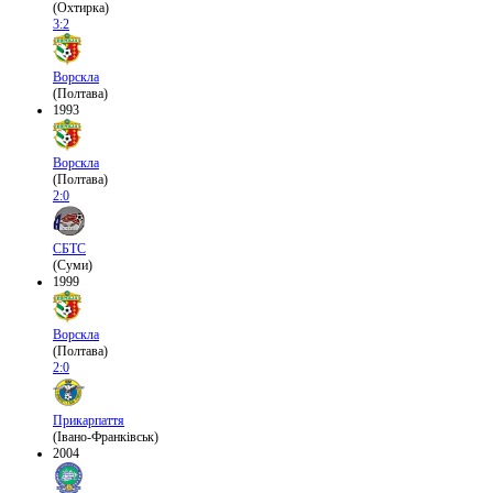
(Охтирка)
3:2
Ворскла
(Полтава)
1993
Ворскла
(Полтава)
2:0
СБТС
(Суми)
1999
Ворскла
(Полтава)
2:0
Прикарпаття
(Івано-Франківськ)
2004