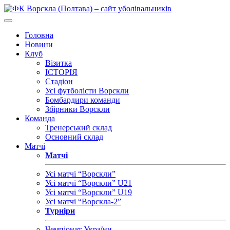
Головна
Новини
Клуб
Візитка
ІСТОРІЯ
Стадіон
Усі футболісти Ворскли
Бомбардири команди
Збірники Ворскли
Команда
Тренерський склад
Основний склад
Матчі
Матчі
Усі матчі “Ворскли”
Усі матчі “Ворскли” U21
Усі матчі “Ворскли” U19
Усі матчі “Ворскла-2”
Турніри
Чемпіонат України