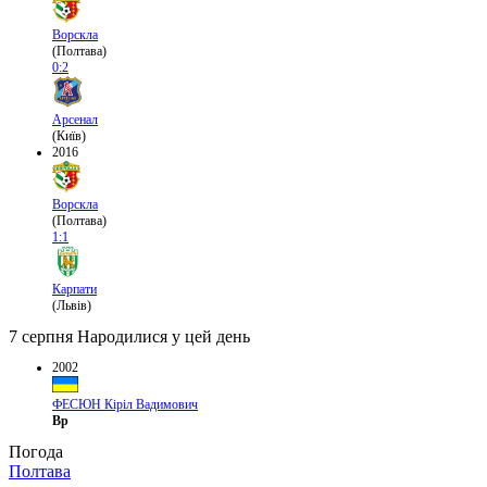
Ворскла
(Полтава)
0:2
Арсенал
(Київ)
2016
Ворскла
(Полтава)
1:1
Карпати
(Львів)
7 серпня
Народилися у цей день
2002
ФЕСЮН Кіріл Вадимович
Вр
Погода
Полтава