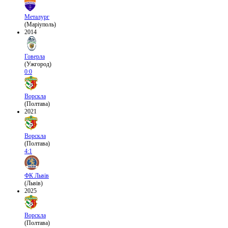
Металург
(Маріуполь)
2014
Говерла
(Ужгород)
0:0
Ворскла
(Полтава)
2021
Ворскла
(Полтава)
4:1
ФК Львів
(Львів)
2025
Ворскла
(Полтава)