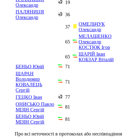
19
Олександр
ПАЛЯНИЦЯ
36
Олександр
ОМЕЛЬЧУК
37
Олександр
МЕЛАЩЕНКО
65
Олександр
КОСТЮК Ігор
ШАРІЙ Іван
65
КОБЗАР Віталій
БЕНЬО Юрій
71
ШАРАН
Володимир
71
КОВАЛЕЦЬ
Сергій
ГЕЦКО Іван
77
ОНИСЬКО Павло
81
МІЗІН Сергій
БЕНЬО Юрій
81
МІЗІН Сергій
Про всі неточності в протоколах або неспівпадіння