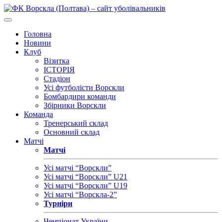
Головна
Новини
Клуб
Візитка
ІСТОРІЯ
Стадіон
Усі футболісти Ворскли
Бомбардири команди
Збірники Ворскли
Команда
Тренерський склад
Основний склад
Матчі
Матчі
Усі матчі “Ворскли”
Усі матчі “Ворскли” U21
Усі матчі “Ворскли” U19
Усі матчі “Ворскла-2”
Турніри
Чемпіонат України