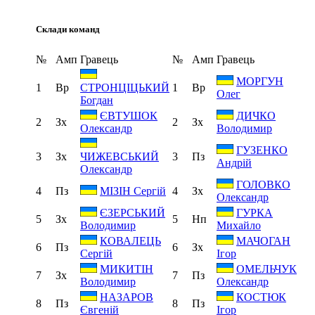
Склади команд
№
Амп
Гравець
№
Амп
Гравець
МОРГУН
1
Вр
1
Вр
СТРОНЦІЦЬКИЙ
Олег
Богдан
ЄВТУШОК
ДИЧКО
2
Зх
2
Зх
Олександр
Володимир
ГУЗЕНКО
3
Зх
3
Пз
ЧИЖЕВСЬКИЙ
Андрій
Олександр
ГОЛОВКО
4
Пз
4
Зх
МІЗІН Сергій
Олександр
ЄЗЕРСЬКИЙ
ГУРКА
5
Зх
5
Нп
Володимир
Михайло
КОВАЛЕЦЬ
МАЧОГАН
6
Пз
6
Зх
Сергій
Ігор
МИКИТІН
ОМЕЛЬЧУК
7
Зх
7
Пз
Володимир
Олександр
НАЗАРОВ
КОСТЮК
8
Пз
8
Пз
Євгеній
Ігор