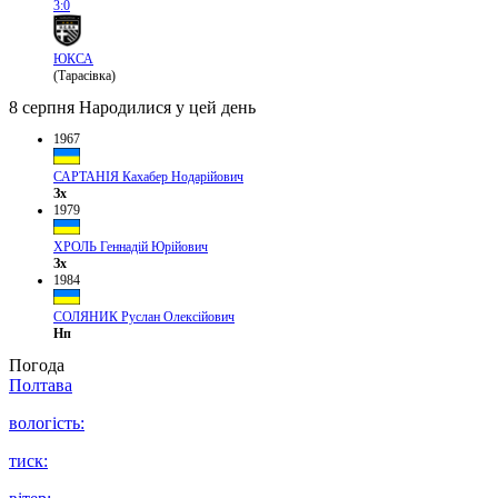
3:0
ЮКСА
(Тарасівка)
8 серпня
Народилися у цей день
1967
САРТАНІЯ Кахабер Нодарійович
Зх
1979
ХРОЛЬ Геннадій Юрійович
Зх
1984
СОЛЯНИК Руслан Олексійович
Нп
Погода
Полтава
вологість:
тиск: