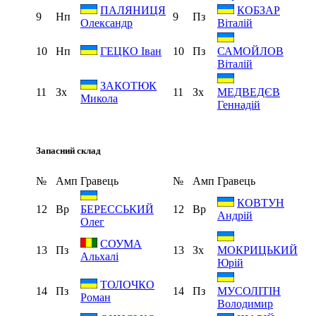
ПАЛЯНИЦЯ
КОБЗАР
9
Нп
9
Пз
Олександр
Віталій
10
Нп
10
Пз
ГЕЦКО Іван
САМОЙЛОВ
Віталій
ЗАКОТЮК
11
Зх
11
Зх
МЕДВЕДЄВ
Микола
Геннадій
Запасний склад
№
Амп
Гравець
№
Амп
Гравець
КОВТУН
12
Вр
12
Вр
БЕРЕССЬКИЙ
Андрій
Олег
СОУМА
13
Пз
13
Зх
МОКРИЦЬКИЙ
Альхалі
Юрій
ТОЛОЧКО
14
Пз
14
Пз
МУСОЛІТІН
Роман
Володимир