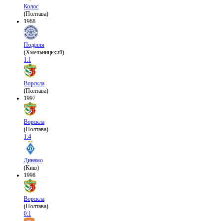
Колос
(Полтава)
1988
Поділля
(Хмельницький)
1:1
Ворскла
(Полтава)
1997
Ворскла
(Полтава)
1:4
Динамо
(Київ)
1998
Ворскла
(Полтава)
0:1