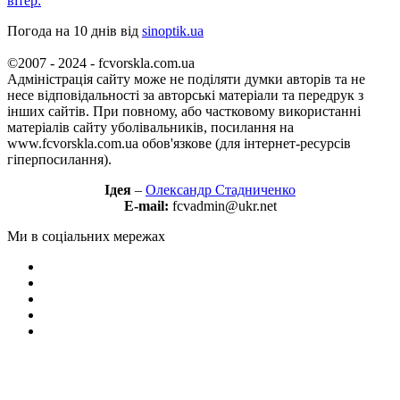
вітер:
Погода на 10 днів від
sinoptik.ua
©2007 - 2024 - fcvorskla.com.ua
Адміністрація сайту може не поділяти думки авторів та не
несе відповідальності за авторські матеріали та передрук з
інших сайтів. При повному, або частковому використанні
матеріалів сайту уболівальників, посилання на
www.fcvorskla.com.ua обов'язкове (для інтернет-ресурсів
гіперпосилання).
Ідея
–
Олександр Стадниченко
E-mail:
fcvadmin@ukr.net
Ми в соціальних мережах