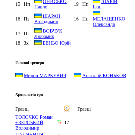
ОНИСЬКО
ШАРІЙ
15
Нп
19
Нп
Павло
Іван
ШАРАН
16
Пз
16
Нп
МЕЛАЩЕНКО
Володимир
Олександр
ВОВЧУК
17
Пз
Любомир
18
Зх
БЕНЬО Юрій
Головні тренери
Мирон МАРКЕВИЧ
Анатолій КОНЬКОВ
Хронологія гри
Гравці
Гравці
ТОЛОЧКО Роман
ЄЗЕРСЬКИЙ
17
Володимир
ПАЛЯНИЦЯ