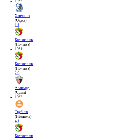
1957
Харчовик
(Одеса)
1:1
Колгоспник
(Полтава)
1961
Колгоспник
(Полтава)
2:0
Авангард
(Суми)
1962
Трубник
(Нікополь)
4:1
Колгоспник