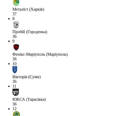
Металіст (Харків)
37
8
Пробій (Городенка)
36
9
Фенікс-Маріуполь (Маріуполь)
36
10
Вікторія (Суми)
36
11
ЮКСА (Тарасівка)
36
12