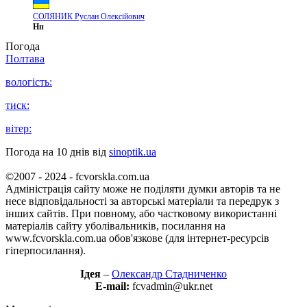
СОЛЯНИК Руслан Олексійович
Нп
Погода
Полтава
вологість:
тиск:
вітер:
Погода на 10 днів від
sinoptik.ua
©2007 - 2024 - fcvorskla.com.ua
Адміністрація сайту може не поділяти думки авторів та не
несе відповідальності за авторські матеріали та передрук з
інших сайтів. При повному, або частковому використанні
матеріалів сайту уболівальників, посилання на
www.fcvorskla.com.ua обов'язкове (для інтернет-ресурсів
гіперпосилання).
Ідея
–
Олександр Стадниченко
E-mail:
fcvadmin@ukr.net