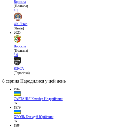
Ворскла
(Полтава)
4:1
ФК Львів
(Львів)
2025
Ворскла
(Полтава)
3:0
ЮКСА
(Тарасівка)
8 серпня
Народилися у цей день
1967
САРТАНІЯ Кахабер Нодарійович
Зх
1979
ХРОЛЬ Геннадій Юрійович
Зх
1984