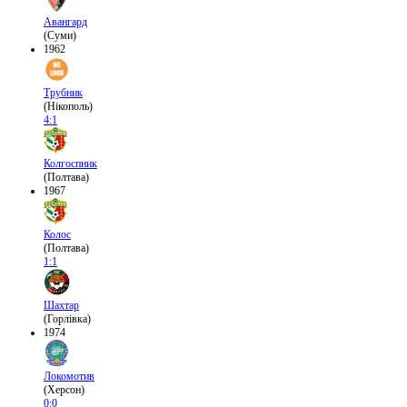
Авангард
(Суми)
1962
Трубник
(Нікополь)
4:1
Колгоспник
(Полтава)
1967
Колос
(Полтава)
1:1
Шахтар
(Горлівка)
1974
Локомотив
(Херсон)
0:0