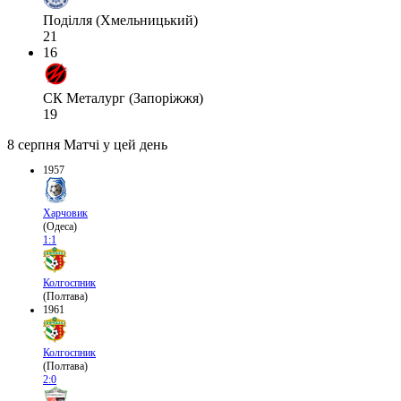
Поділля (Хмельницький)
21
16
СК Металург (Запоріжжя)
19
8 серпня
Матчі у цей день
1957
Харчовик
(Одеса)
1:1
Колгоспник
(Полтава)
1961
Колгоспник
(Полтава)
2:0