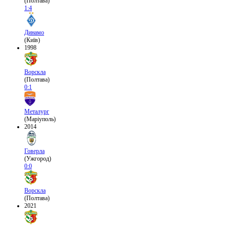
(Полтава)
1:4
Динамо
(Київ)
1998
Ворскла
(Полтава)
0:1
Металург
(Маріуполь)
2014
Говерла
(Ужгород)
0:0
Ворскла
(Полтава)
2021