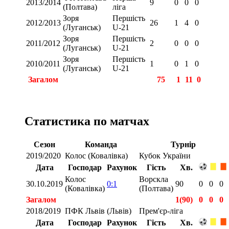
2013/2014
9
0
0
0
(Полтава)
ліга
Зоря
Першість
2012/2013
26
1
4
0
(Луганськ)
U-21
Зоря
Першість
2011/2012
2
0
0
0
(Луганськ)
U-21
Зоря
Першість
2010/2011
1
0
1
0
(Луганськ)
U-21
Загалом
75
1
11
0
Статистика по матчах
Сезон
Команда
Турнір
2019/2020
Колос (Ковалівка)
Кубок України
Дата
Господар
Рахунок
Гість
Хв.
Колос
Ворскла
30.10.2019
0:1
90
0
0
0
(Ковалівка)
(Полтава)
Загалом
1(90)
0
0
0
2018/2019
ПФК Львів (Львів)
Прем'єр-ліга
Дата
Господар
Рахунок
Гість
Хв.