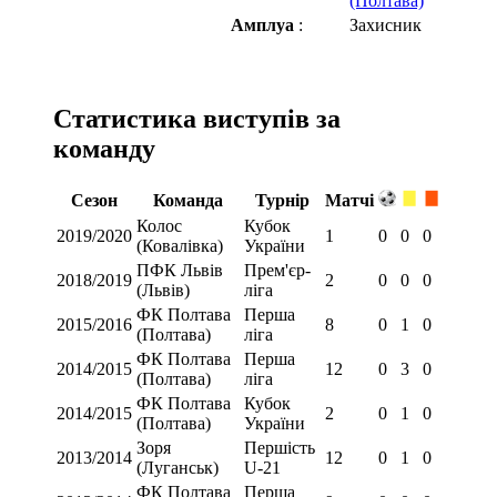
(Полтава)
Амплуа
:
Захисник
Статистика виступів за
команду
Сезон
Команда
Турнір
Матчі
Колос
Кубок
2019/2020
1
0
0
0
(Ковалівка)
України
ПФК Львів
Прем'єр-
2018/2019
2
0
0
0
(Львів)
ліга
ФК Полтава
Перша
2015/2016
8
0
1
0
(Полтава)
ліга
ФК Полтава
Перша
2014/2015
12
0
3
0
(Полтава)
ліга
ФК Полтава
Кубок
2014/2015
2
0
1
0
(Полтава)
України
Зоря
Першість
2013/2014
12
0
1
0
(Луганськ)
U-21
ФК Полтава
Перша