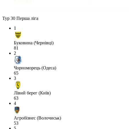
Тур 30
Перша ліга
1
Буковина (Чернівці)
81
2
Чорноморець (Одеса)
65
3
Лівий берег (Київ)
63
4
Агробізнес (Волочиськ)
53
5