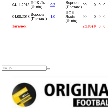
ПФК Львів
Ворскла
04.11.2018
0:2
90
0
0
0
(Львів)
(Полтава)
ПФК
Ворскла
04.08.2018
1:0
Львів
90
0
0
0
(Полтава)
(Львів)
Загалом
2(180)
0
0
0
Загалом
3(270)
0
0
0