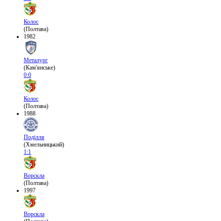
Колос
(Полтава)
1982
Металург
(Кам'янське)
0:0
Колос
(Полтава)
1988
Поділля
(Хмельницький)
1:1
Ворскла
(Полтава)
1997
Ворскла