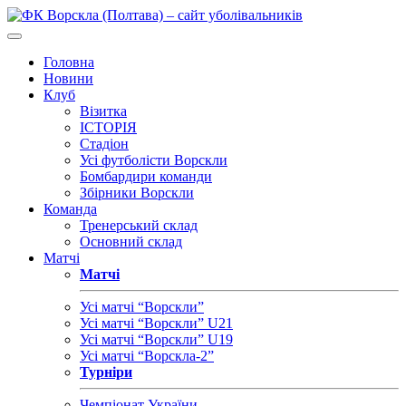
Головна
Новини
Клуб
Візитка
ІСТОРІЯ
Стадіон
Усі футболісти Ворскли
Бомбардири команди
Збірники Ворскли
Команда
Тренерський склад
Основний склад
Матчі
Матчі
Усі матчі “Ворскли”
Усі матчі “Ворскли” U21
Усі матчі “Ворскли” U19
Усі матчі “Ворскла-2”
Турніри
Чемпіонат України