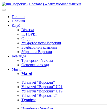
Головна
Новини
Клуб
Візитка
ІСТОРІЯ
Стадіон
Усі футболісти Ворскли
Бомбардири команди
Збірники Ворскли
Команда
Тренерський склад
Основний склад
Матчі
Матчі
Усі матчі “Ворскли”
Усі матчі “Ворскли” U21
Усі матчі “Ворскли” U19
Усі матчі “Ворскла-2”
Турніри
Чемпіонат України