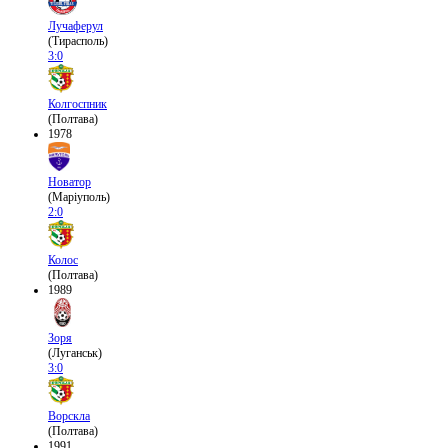
Лучаферул
(Тирасполь)
3:0
Колгоспник
(Полтава)
1978
Новатор
(Маріуполь)
2:0
Колос
(Полтава)
1989
Зоря
(Луганськ)
3:0
Ворскла
(Полтава)
1991