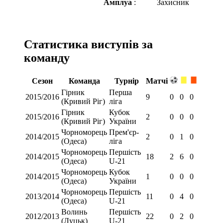
Амплуа
:
Захисник
Статистика виступів за
команду
Сезон
Команда
Турнір
Матчі
Гірник
Перша
2015/2016
9
0
0
0
(Кривий Ріг)
ліга
Гірник
Кубок
2015/2016
2
0
0
0
(Кривий Ріг)
України
Чорноморець
Прем'єр-
2014/2015
2
0
1
0
(Одеса)
ліга
Чорноморець
Першість
2014/2015
18
2
6
0
(Одеса)
U-21
Чорноморець
Кубок
2014/2015
1
0
0
0
(Одеса)
України
Чорноморець
Першість
2013/2014
11
0
4
0
(Одеса)
U-21
Волинь
Першість
2012/2013
22
0
2
0
(Луцьк)
U-21