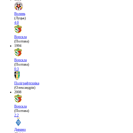
Волинь
(Луцьк)
4:0
Ворскла
(Полтава)
1994
Ворскла
(Полтава)
0:3
Поліграфтехніка
(Олександрія)
2008
Ворскла
(Полтава)
2:2
Динамо