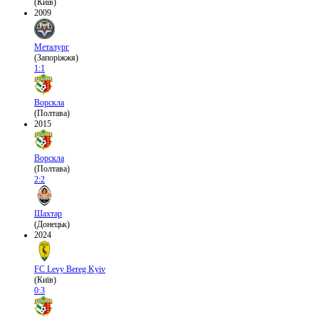
(Київ)
2009
Металург
(Запоріжжя)
1:1
Ворскла
(Полтава)
2015
Ворскла
(Полтава)
2:2
Шахтар
(Донецьк)
2024
FC Levy Bereg Kyiv
(Київ)
0:3