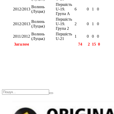
Першість
Волинь
2012/2013
U-19.
6
0
1
0
(Луцьк)
Група А
Першість
Волинь
2012/2013
U-19.
2
0
1
0
(Луцьк)
Група 2
Волинь
Першість
2011/2012
1
0
0
0
(Луцьк)
U-21
Загалом
74
2
15
0