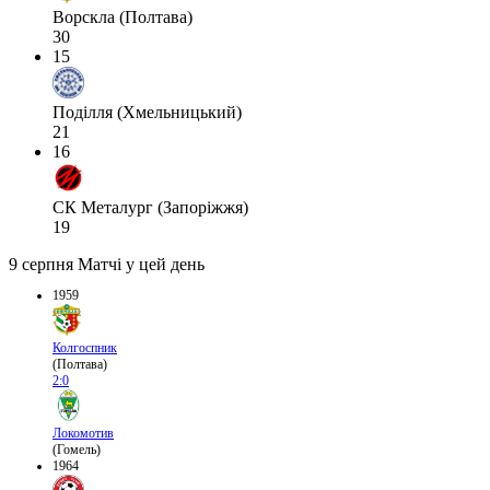
Ворскла (Полтава)
30
15
Поділля (Хмельницький)
21
16
СК Металург (Запоріжжя)
19
9 серпня
Матчі у цей день
1959
Колгоспник
(Полтава)
2:0
Локомотив
(Гомель)
1964