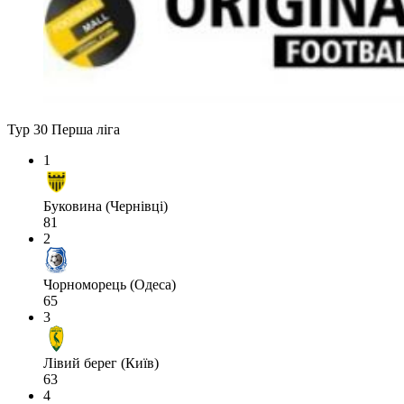
Тур 30
Перша ліга
1
Буковина (Чернівці)
81
2
Чорноморець (Одеса)
65
3
Лівий берег (Київ)
63
4