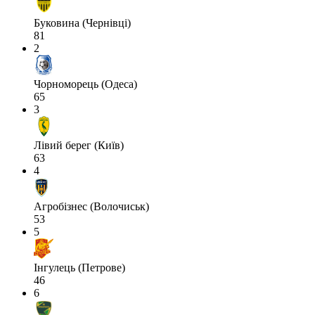
Буковина (Чернівці)
81
2
Чорноморець (Одеса)
65
3
Лівий берег (Київ)
63
4
Агробізнес (Волочиськ)
53
5
Інгулець (Петрове)
46
6