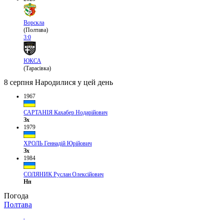
Ворскла
(Полтава)
3:0
ЮКСА
(Тарасівка)
8 серпня
Народилися у цей день
1967
САРТАНІЯ Кахабер Нодарійович
Зх
1979
ХРОЛЬ Геннадій Юрійович
Зх
1984
СОЛЯНИК Руслан Олексійович
Нп
Погода
Полтава