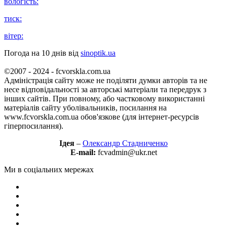
вологість:
тиск:
вітер:
Погода на 10 днів від
sinoptik.ua
©2007 - 2024 - fcvorskla.com.ua
Адміністрація сайту може не поділяти думки авторів та не
несе відповідальності за авторські матеріали та передрук з
інших сайтів. При повному, або частковому використанні
матеріалів сайту уболівальників, посилання на
www.fcvorskla.com.ua обов'язкове (для інтернет-ресурсів
гіперпосилання).
Ідея
–
Олександр Стадниченко
E-mail:
fcvadmin@ukr.net
Ми в соціальних мережах