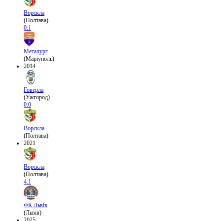
Ворскла
(Полтава)
0:1
Металург
(Маріуполь)
2014
Говерла
(Ужгород)
0:0
Ворскла
(Полтава)
2021
Ворскла
(Полтава)
4:1
ФК Львів
(Львів)
2025