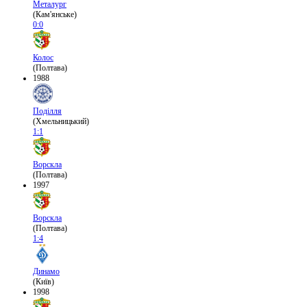
Металург
(Кам'янське)
0:0
Колос
(Полтава)
1988
Поділля
(Хмельницький)
1:1
Ворскла
(Полтава)
1997
Ворскла
(Полтава)
1:4
Динамо
(Київ)
1998