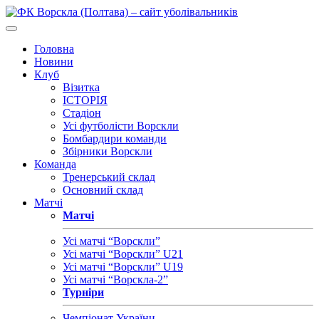
Головна
Новини
Клуб
Візитка
ІСТОРІЯ
Стадіон
Усі футболісти Ворскли
Бомбардири команди
Збірники Ворскли
Команда
Тренерський склад
Основний склад
Матчі
Матчі
Усі матчі “Ворскли”
Усі матчі “Ворскли” U21
Усі матчі “Ворскли” U19
Усі матчі “Ворскла-2”
Турніри
Чемпіонат України