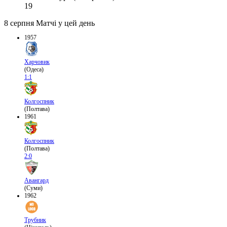
19
8 серпня
Матчі у цей день
1957
Харчовик
(Одеса)
1:1
Колгоспник
(Полтава)
1961
Колгоспник
(Полтава)
2:0
Авангард
(Суми)
1962
Трубник