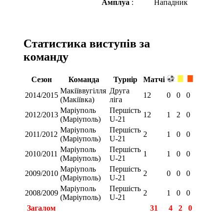
Амплуа
:
Нападник
Статистика виступів за
команду
Сезон
Команда
Турнір
Матчі
Макіїввугілля
Друга
2014/2015
12
0
0
0
(Макіївка)
ліга
Маріуполь
Першість
2012/2013
12
1
2
0
(Маріуполь)
U-21
Маріуполь
Першість
2011/2012
2
1
0
0
(Маріуполь)
U-21
Маріуполь
Першість
2010/2011
1
1
0
0
(Маріуполь)
U-21
Маріуполь
Першість
2009/2010
2
0
0
0
(Маріуполь)
U-21
Маріуполь
Першість
2008/2009
2
1
0
0
(Маріуполь)
U-21
Загалом
31
4
2
0