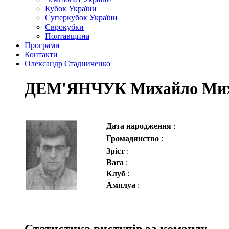
Кубок України
Суперкубок України
Єврокубки
Полтавщина
Програми
Контакти
Олександр Стадниченко
ДЕМ'ЯНЧУК Михайло Мих
Дата народження
:
Громадянство
:
Зріст
:
Вага
:
Клуб
:
Амплуа
:
Статистика виступів за команду