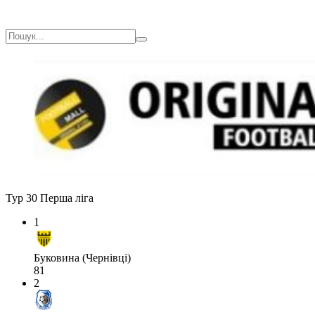
Тур 30
Перша ліга
1
Буковина (Чернівці)
81
2