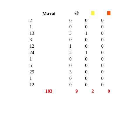
Матчі
2
0
0
0
1
0
0
0
13
3
1
0
3
0
0
0
12
1
0
0
24
2
1
0
1
0
0
0
5
0
0
0
29
3
0
0
1
0
0
0
12
0
0
0
103
9
2
0