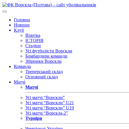
Головна
Новини
Клуб
Візитка
ІСТОРІЯ
Стадіон
Усі футболісти Ворскли
Бомбардири команди
Збірники Ворскли
Команда
Тренерський склад
Основний склад
Матчі
Матчі
Усі матчі “Ворскли”
Усі матчі “Ворскли” U21
Усі матчі “Ворскли” U19
Усі матчі “Ворскла-2”
Турніри
Чемпіонат України