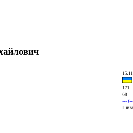
айлович
15.11
171
68
--- (--
Півз