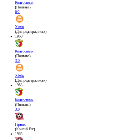
Колгоспник
(Полтава)
0:2
Хімік
(Дніпродзержинськ)
1960
Колгоспник
(Полтава)
3:0
Хімік
(Дніпродзержинськ)
1963
Колгоспник
(Полтава)
3:0
Гірник
(Кривий Ріг)
1965