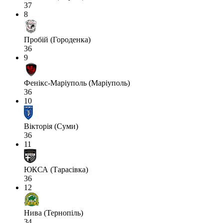
37
8
Пробій (Городенка)
36
9
Фенікс-Маріуполь (Маріуполь)
36
10
Вікторія (Суми)
36
11
ЮКСА (Тарасівка)
36
12
Нива (Тернопіль)
34