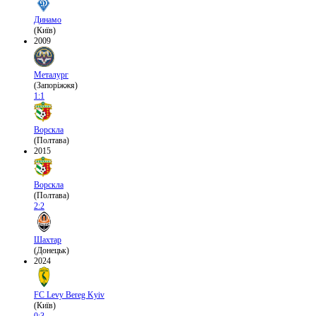
Динамо
(Київ)
2009
Металург
(Запоріжжя)
1:1
Ворскла
(Полтава)
2015
Ворскла
(Полтава)
2:2
Шахтар
(Донецьк)
2024
FC Levy Bereg Kyiv
(Київ)
0:3