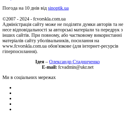
Погода на 10 днів від
sinoptik.ua
©2007 - 2024 - fcvorskla.com.ua
Адміністрація сайту може не поділяти думки авторів та не
несе відповідальності за авторські матеріали та передрук з
інших сайтів. При повному, або частковому використанні
матеріалів сайту уболівальників, посилання на
www.fcvorskla.com.ua обов'язкове (для інтернет-ресурсів
гіперпосилання).
Ідея
–
Олександр Стадниченко
E-mail:
fcvadmin@ukr.net
Ми в соціальних мережах