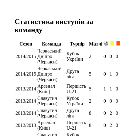
Статистика виступів за
команду
Сезон
Команда
Турнір
Матчі
Черкаський
Кубок
2014/2015
Дніпро
2
0
0
0
України
(Черкаси)
Черкаський
Друга
2014/2015
Дніпро
5
0
1
0
ліга
(Черкаси)
Арсенал
Першість
2013/2014
5
1
1
0
(Київ)
U-21
Славутич
Кубок
2013/2014
2
0
0
0
(Черкаси)
України
Славутич
Друга
2013/2014
8
0
2
0
(Черкаси)
ліга
Арсенал
Першість
2012/2013
8
0
2
0
(Київ)
U-21
Славутич
Кубок