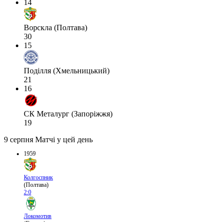
14
Ворскла (Полтава)
30
15
Поділля (Хмельницький)
21
16
СК Металург (Запоріжжя)
19
9 серпня
Матчі у цей день
1959
Колгоспник
(Полтава)
2:0
Локомотив