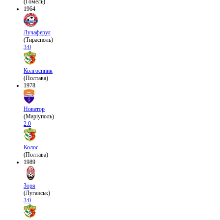
(Гомель)
1964
Лучаферул
(Тирасполь)
3:0
Колгоспник
(Полтава)
1978
Новатор
(Маріуполь)
2:0
Колос
(Полтава)
1989
Зоря
(Луганськ)
3:0