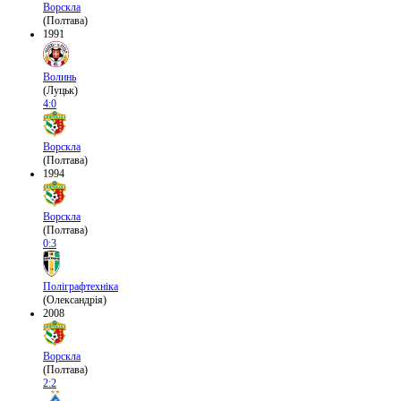
Ворскла
(Полтава)
1991
Волинь
(Луцьк)
4:0
Ворскла
(Полтава)
1994
Ворскла
(Полтава)
0:3
Поліграфтехніка
(Олександрія)
2008
Ворскла
(Полтава)
2:2