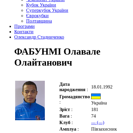
Кубок України
Суперкубок України
Єврокубки
Полтавщина
Програми
Контакти
Олександр Стадниченко
ФАБУНМІ Олавале
Олайтанович
Дата
18.01.1992
народження
:
Громадянство
:
Україна
Зріст
:
181
Вага
:
74
Клуб
:
--- (---)
Амплуа
:
Півзахисник