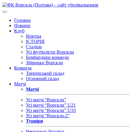
Головна
Новини
Клуб
Візитка
ІСТОРІЯ
Стадіон
Усі футболісти Ворскли
Бомбардири команди
Збірники Ворскли
Команда
Тренерський склад
Основний склад
Матчі
Матчі
Усі матчі “Ворскли”
Усі матчі “Ворскли” U21
Усі матчі “Ворскли” U19
Усі матчі “Ворскла-2”
Турніри
Чемпіонат України