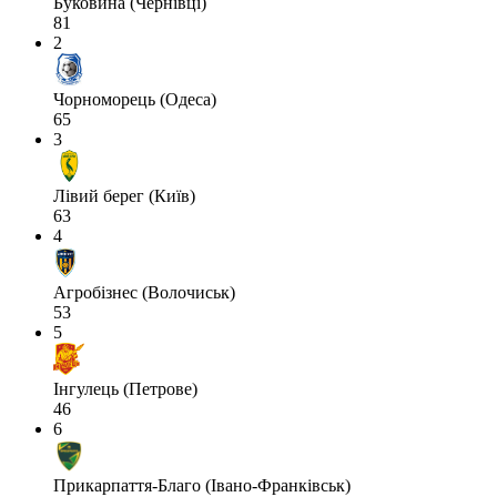
Буковина (Чернівці)
81
2
Чорноморець (Одеса)
65
3
Лівий берег (Київ)
63
4
Агробізнес (Волочиськ)
53
5
Інгулець (Петрове)
46
6
Прикарпаття-Благо (Івано-Франківськ)