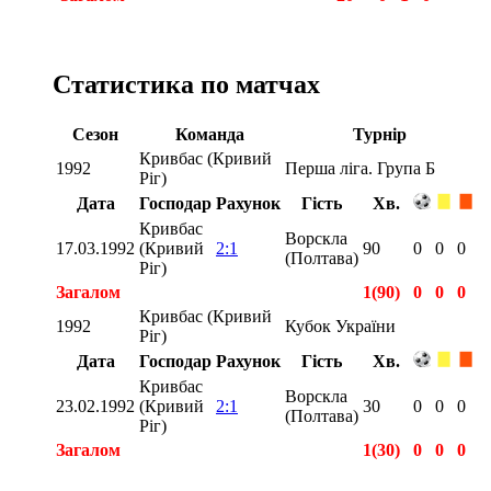
Статистика по матчах
Сезон
Команда
Турнір
Кривбас (Кривий
1992
Перша ліга. Група Б
Ріг)
Дата
Господар
Рахунок
Гість
Хв.
Кривбас
Ворскла
17.03.1992
(Кривий
2:1
90
0
0
0
(Полтава)
Ріг)
Загалом
1(90)
0
0
0
Кривбас (Кривий
1992
Кубок України
Ріг)
Дата
Господар
Рахунок
Гість
Хв.
Кривбас
Ворскла
23.02.1992
(Кривий
2:1
30
0
0
0
(Полтава)
Ріг)
Загалом
1(30)
0
0
0
Загалом
2(120)
0
0
0