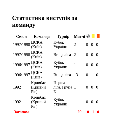
Статистика виступів за
команду
Сезон
Команда
Турнір
Матчі
ЦСКА
Кубок
1997/1998
2
0
0
0
(Київ)
України
ЦСКА
1997/1998
Вища ліга
2
0
0
0
(Київ)
ЦСКА
Кубок
1996/1997
1
0
0
0
(Київ)
України
ЦСКА
1996/1997
Вища ліга
13
0
1
0
(Київ)
Кривбас
Перша
1992
(Кривий
ліга. Група
1
0
0
0
Ріг)
Б
Кривбас
Кубок
1992
(Кривий
1
0
0
0
України
Ріг)
Загалом
20
0
1
0