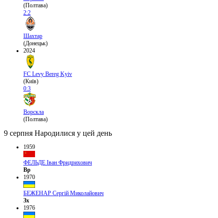
(Полтава)
2:2
Шахтар
(Донецьк)
2024
FC Levy Bereg Kyiv
(Київ)
0:3
Ворскла
(Полтава)
9 серпня
Народилися у цей день
1959
ФЕЛЬДЕ Іван Фридрихович
Вр
1970
БЕЖЕНАР Сергій Миколайович
Зх
1976