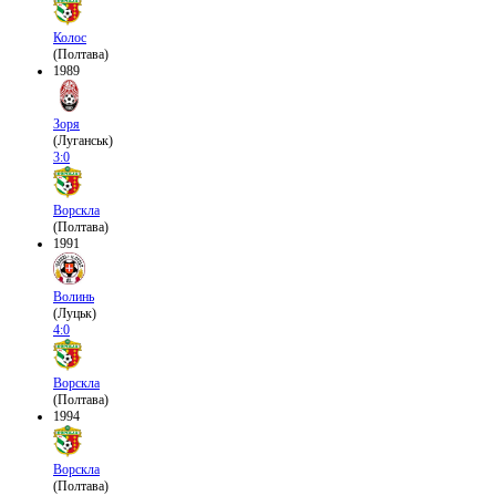
Колос
(Полтава)
1989
Зоря
(Луганськ)
3:0
Ворскла
(Полтава)
1991
Волинь
(Луцьк)
4:0
Ворскла
(Полтава)
1994
Ворскла
(Полтава)