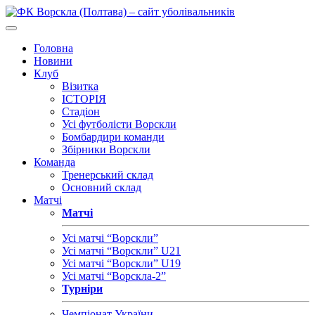
Головна
Новини
Клуб
Візитка
ІСТОРІЯ
Стадіон
Усі футболісти Ворскли
Бомбардири команди
Збірники Ворскли
Команда
Тренерський склад
Основний склад
Матчі
Матчі
Усі матчі “Ворскли”
Усі матчі “Ворскли” U21
Усі матчі “Ворскли” U19
Усі матчі “Ворскла-2”
Турніри
Чемпіонат України