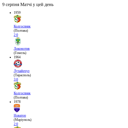
9 серпня
Матчі у цей день
1959
Колгоспник
(Полтава)
2:0
Локомотив
(Гомель)
1964
Лучаферул
(Тирасполь)
3:0
Колгоспник
(Полтава)
1978
Новатор
(Маріуполь)
2:0