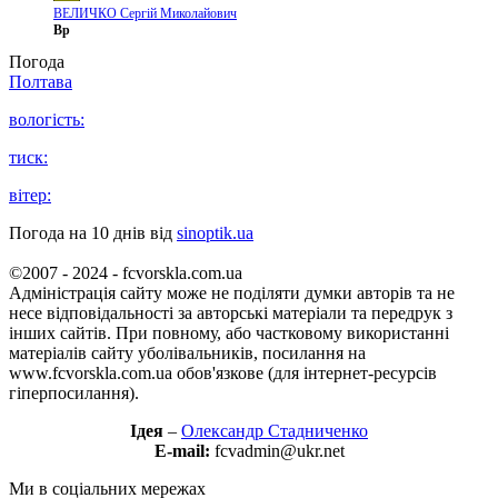
ВЕЛИЧКО Сергій Миколайович
Вр
Погода
Полтава
вологість:
тиск:
вітер:
Погода на 10 днів від
sinoptik.ua
©2007 - 2024 - fcvorskla.com.ua
Адміністрація сайту може не поділяти думки авторів та не
несе відповідальності за авторські матеріали та передрук з
інших сайтів. При повному, або частковому використанні
матеріалів сайту уболівальників, посилання на
www.fcvorskla.com.ua обов'язкове (для інтернет-ресурсів
гіперпосилання).
Ідея
–
Олександр Стадниченко
E-mail:
fcvadmin@ukr.net
Ми в соціальних мережах