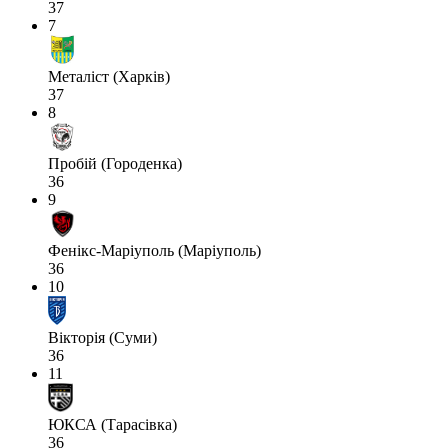
37
7
Металіст (Харків)
37
8
Пробій (Городенка)
36
9
Фенікс-Маріуполь (Маріуполь)
36
10
Вікторія (Суми)
36
11
ЮКСА (Тарасівка)
36