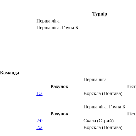
Турнір
Перша ліга
Перша ліга. Група Б
Команда
Перша ліга
Рахунок
Гіс
1:3
Ворскла (Полтава)
Перша ліга. Група Б
Рахунок
Гіс
2:0
Скала (Стрий)
2:2
Ворскла (Полтава)