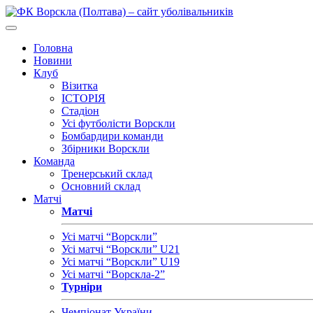
Головна
Новини
Клуб
Візитка
ІСТОРІЯ
Стадіон
Усі футболісти Ворскли
Бомбардири команди
Збірники Ворскли
Команда
Тренерський склад
Основний склад
Матчі
Матчі
Усі матчі “Ворскли”
Усі матчі “Ворскли” U21
Усі матчі “Ворскли” U19
Усі матчі “Ворскла-2”
Турніри
Чемпіонат України