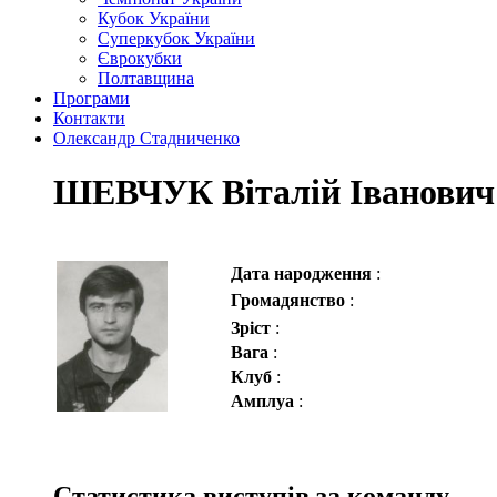
Кубок України
Суперкубок України
Єврокубки
Полтавщина
Програми
Контакти
Олександр Стадниченко
ШЕВЧУК Віталій Іванович
Дата народження
:
Громадянство
:
Зріст
:
Вага
:
Клуб
:
Амплуа
:
Статистика виступів за команду