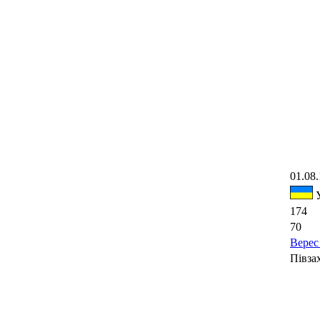
01.08
У
174
70
Верес 
Півза