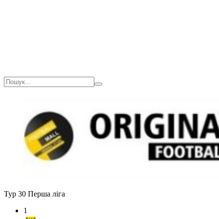
Загалом
Тур 30
Перша ліга
1