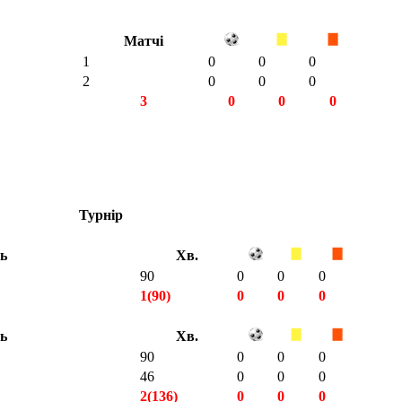
Матчі
1
0
0
0
2
0
0
0
3
0
0
0
Турнір
ть
Хв.
90
0
0
0
1(90)
0
0
0
ть
Хв.
90
0
0
0
46
0
0
0
2(136)
0
0
0