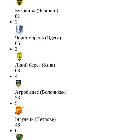
Буковина (Чернівці)
81
2
Чорноморець (Одеса)
65
3
Лівий берег (Київ)
63
4
Агробізнес (Волочиськ)
53
5
Інгулець (Петрове)
46
6