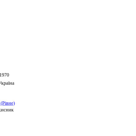
.1970
країна
(Рівне)
хисник