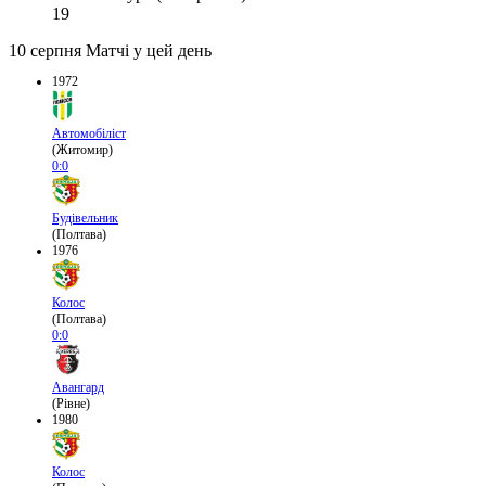
19
10 серпня
Матчі у цей день
1972
Автомобіліст
(Житомир)
0:0
Будівельник
(Полтава)
1976
Колос
(Полтава)
0:0
Авангард
(Рівне)
1980
Колос