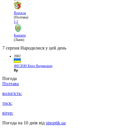
Ворскла
(Полтава)
1:1
Карпати
(Львів)
7 серпня
Народилися у цей день
2002
ФЕСЮН Кіріл Вадимович
Вр
Погода
Полтава
вологість:
тиск:
вітер:
Погода на 10 днів від
sinoptik.ua