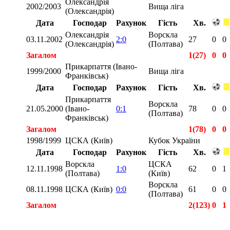
Олександрія
2002/2003
Вища ліга
(Олександрія)
Дата
Господар
Рахунок
Гість
Хв.
Олександрія
Ворскла
03.11.2002
2:0
27
0
0
(Олександрія)
(Полтава)
Загалом
1(27)
0
0
Прикарпаття (Івано-
1999/2000
Вища ліга
Франківськ)
Дата
Господар
Рахунок
Гість
Хв.
Прикарпаття
Ворскла
21.05.2000
(Івано-
0:1
78
0
0
(Полтава)
Франківськ)
Загалом
1(78)
0
0
1998/1999
ЦСКА (Київ)
Кубок України
Дата
Господар
Рахунок
Гість
Хв.
Ворскла
ЦСКА
12.11.1998
1:0
62
0
1
(Полтава)
(Київ)
Ворскла
08.11.1998
ЦСКА (Київ)
0:0
61
0
0
(Полтава)
Загалом
2(123)
0
1
Загалом
7(498)
0
1