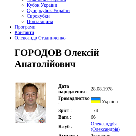
Кубок України
Суперкубок України
Єврокубки
Полтавщина
Програми
Контакти
Олександр Стадниченко
ГОРОДОВ Олексій
Анатолійович
Дата
28.08.1978
народження
:
Громадянство
Україна
:
Зріст
:
174
Вага
:
66
Олександрія
Клуб
:
(Олександрія)
Амплуа
:
Захисник