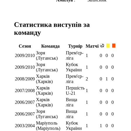
Статистика виступів за
команду
Сезон
Команда
Турнір
Матчі
Зоря
Прем'єр-
2009/2010
1
0
0
0
(Луганськ)
ліга
Зоря
Кубок
2009/2010
1
0
0
0
(Луганськ)
України
Харків
Прем'єр-
2008/2009
2
0
1
0
(Харків)
ліга
Харків
Першість
2007/2008
1
0
0
0
(Харків)
U-21
Харків
Вища
2006/2007
1
0
0
0
(Харків)
ліга
Зоря
Вища
2006/2007
1
0
0
0
(Луганськ)
ліга
Маріуполь
Кубок
2003/2004
1
1
0
0
(Маріуполь)
України