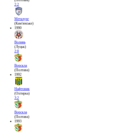
(Полтава)
2:2
Металург
(Кам'янське)
1990
Волинь
(Луцьк)
2:0
Ворскла
(Полтава)
1992
Нафтовик
(Охтирка)
3:2
Ворскла
(Полтава)
1993