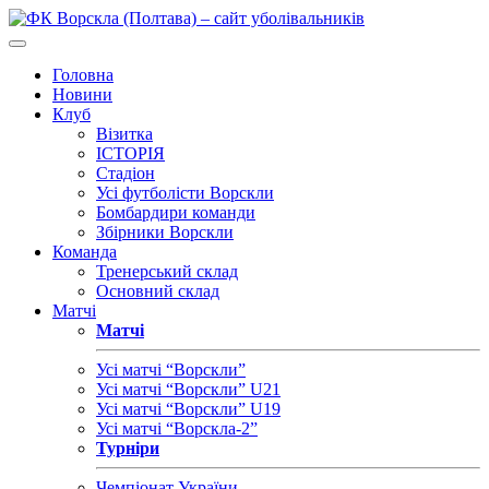
Головна
Новини
Клуб
Візитка
ІСТОРІЯ
Стадіон
Усі футболісти Ворскли
Бомбардири команди
Збірники Ворскли
Команда
Тренерський склад
Основний склад
Матчі
Матчі
Усі матчі “Ворскли”
Усі матчі “Ворскли” U21
Усі матчі “Ворскли” U19
Усі матчі “Ворскла-2”
Турніри
Чемпіонат України