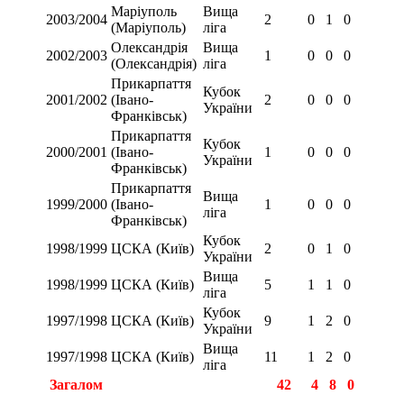
Маріуполь
Вища
2003/2004
2
0
1
0
(Маріуполь)
ліга
Олександрія
Вища
2002/2003
1
0
0
0
(Олександрія)
ліга
Прикарпаття
Кубок
2001/2002
(Івано-
2
0
0
0
України
Франківськ)
Прикарпаття
Кубок
2000/2001
(Івано-
1
0
0
0
України
Франківськ)
Прикарпаття
Вища
1999/2000
(Івано-
1
0
0
0
ліга
Франківськ)
Кубок
1998/1999
ЦСКА (Київ)
2
0
1
0
України
Вища
1998/1999
ЦСКА (Київ)
5
1
1
0
ліга
Кубок
1997/1998
ЦСКА (Київ)
9
1
2
0
України
Вища
1997/1998
ЦСКА (Київ)
11
1
2
0
ліга
Загалом
42
4
8
0