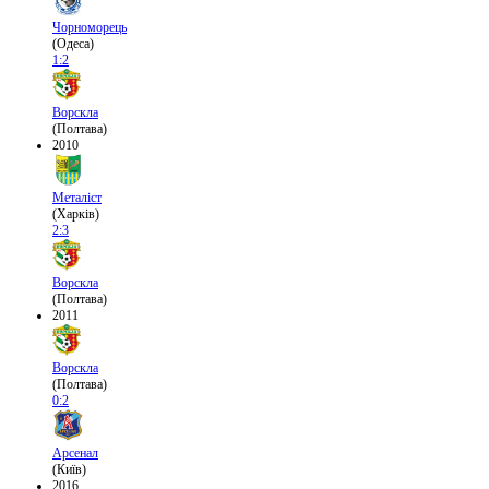
Чорноморець
(Одеса)
1:2
Ворскла
(Полтава)
2010
Металіст
(Харків)
2:3
Ворскла
(Полтава)
2011
Ворскла
(Полтава)
0:2
Арсенал
(Київ)
2016