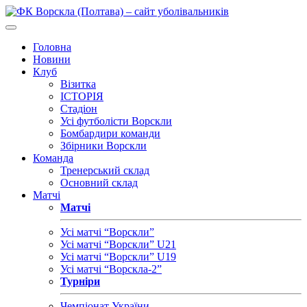
Головна
Новини
Клуб
Візитка
ІСТОРІЯ
Стадіон
Усі футболісти Ворскли
Бомбардири команди
Збірники Ворскли
Команда
Тренерський склад
Основний склад
Матчі
Матчі
Усі матчі “Ворскли”
Усі матчі “Ворскли” U21
Усі матчі “Ворскли” U19
Усі матчі “Ворскла-2”
Турніри
Чемпіонат України