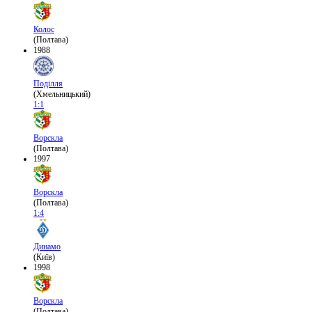
Колос
(Полтава)
1988
Поділля
(Хмельницький)
1:1
Ворскла
(Полтава)
1997
Ворскла
(Полтава)
1:4
Динамо
(Київ)
1998
Ворскла
(Полтава)