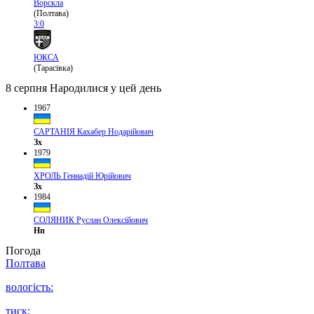
Ворскла
(Полтава)
3:0
ЮКСА
(Тарасівка)
8 серпня
Народилися у цей день
1967
САРТАНІЯ Кахабер Нодарійович
Зх
1979
ХРОЛЬ Геннадій Юрійович
Зх
1984
СОЛЯНИК Руслан Олексійович
Нп
Погода
Полтава
вологість:
тиск: