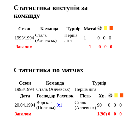
Статистика виступів за
команду
Сезон
Команда
Турнір
Матчі
Сталь
Перша
1993/1994
1
0
0
0
(Алчевськ)
ліга
Загалом
1
0
0
0
Статистика по матчах
Сезон
Команда
Турнір
1993/1994
Сталь (Алчевськ)
Перша ліга
Дата
Господар
Рахунок
Гість
Хв.
Ворскла
Сталь
20.04.1994
0:1
90
0
0
0
(Полтава)
(Алчевськ)
Загалом
1(90)
0
0
0
Загалом
1(90)
0
0
0