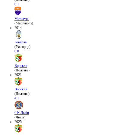
0:1
Металург
(Маріуполь)
2014
Говерла
(Ужгород)
0:0
Ворскла
(Полтава)
2021
Ворскла
(Полтава)
4:1
ФК Львів
(Львів)
2025