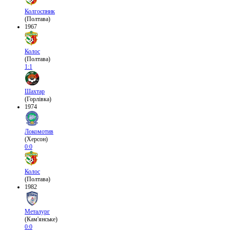
Колгоспник
(Полтава)
1967
Колос
(Полтава)
1:1
Шахтар
(Горлівка)
1974
Локомотив
(Херсон)
0:0
Колос
(Полтава)
1982
Металург
(Кам'янське)
0:0