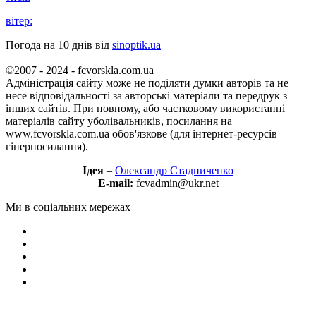
вітер:
Погода на 10 днів від
sinoptik.ua
©2007 - 2024 - fcvorskla.com.ua
Адміністрація сайту може не поділяти думки авторів та не
несе відповідальності за авторські матеріали та передрук з
інших сайтів. При повному, або частковому використанні
матеріалів сайту уболівальників, посилання на
www.fcvorskla.com.ua обов'язкове (для інтернет-ресурсів
гіперпосилання).
Ідея
–
Олександр Стадниченко
E-mail:
fcvadmin@ukr.net
Ми в соціальних мережах