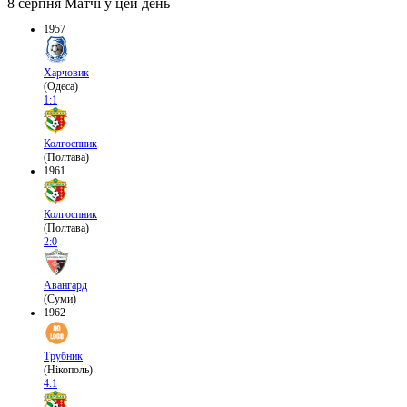
8 серпня
Матчі у цей день
1957
Харчовик
(Одеса)
1:1
Колгоспник
(Полтава)
1961
Колгоспник
(Полтава)
2:0
Авангард
(Суми)
1962
Трубник
(Нікополь)
4:1