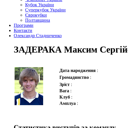
Кубок України
Суперкубок України
Єврокубки
Полтавщина
Програми
Контакти
Олександр Стадниченко
ЗАДЕРАКА Максим Сергій
Дата народження
:
Громадянство
:
Зріст
:
Вага
:
Клуб
:
Амплуа
:
Статистика виступів за команду