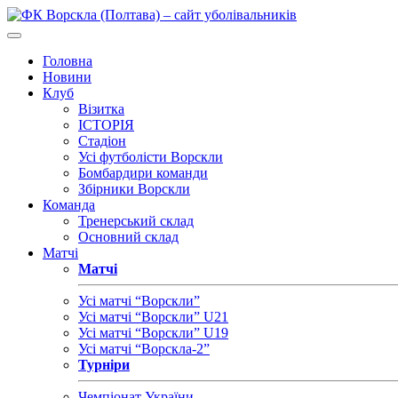
Головна
Новини
Клуб
Візитка
ІСТОРІЯ
Стадіон
Усі футболісти Ворскли
Бомбардири команди
Збірники Ворскли
Команда
Тренерський склад
Основний склад
Матчі
Матчі
Усі матчі “Ворскли”
Усі матчі “Ворскли” U21
Усі матчі “Ворскли” U19
Усі матчі “Ворскла-2”
Турніри
Чемпіонат України