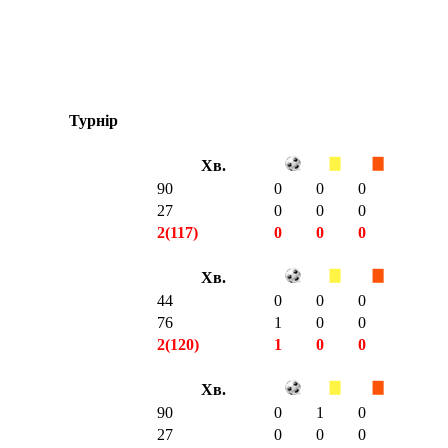
Турнір
Хв.
90
0
0
0
27
0
0
0
2(117)
0
0
0
Хв.
44
0
0
0
76
1
0
0
2(120)
1
0
0
Хв.
90
0
1
0
27
0
0
0