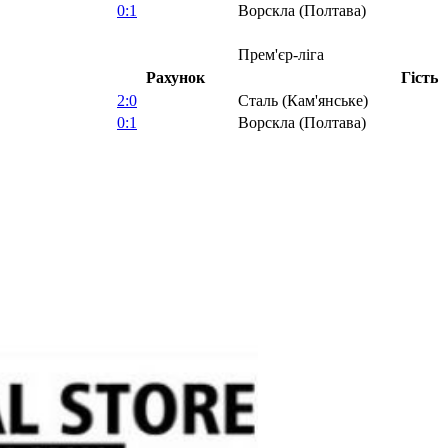
0:1
Ворскла (Полтава)
Прем'єр-ліга
Рахунок
Гість
2:0
Сталь (Кам'янське)
0:1
Ворскла (Полтава)