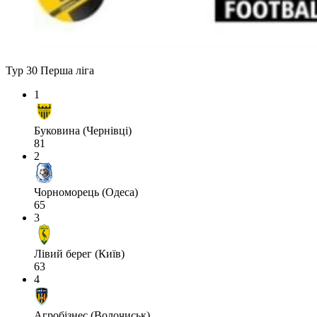
Тур 30
Перша ліга
1
Буковина (Чернівці)
81
2
Чорноморець (Одеса)
65
3
Лівий берег (Київ)
63
4
Агробізнес (Волочиськ)