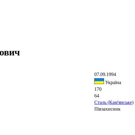
ович
07.09.1994
Україна
170
64
Сталь (Кам'янське)
Півзахисник