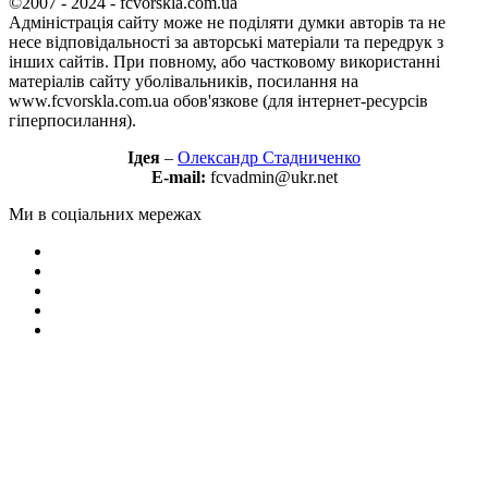
©2007 - 2024 - fcvorskla.com.ua
Адміністрація сайту може не поділяти думки авторів та не
несе відповідальності за авторські матеріали та передрук з
інших сайтів. При повному, або частковому використанні
матеріалів сайту уболівальників, посилання на
www.fcvorskla.com.ua обов'язкове (для інтернет-ресурсів
гіперпосилання).
Ідея
–
Олександр Стадниченко
E-mail:
fcvadmin@ukr.net
Ми в соціальних мережах