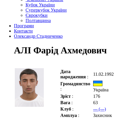
Кубок України
Суперкубок України
Єврокубки
Полтавщина
Програми
Контакти
Олександр Стадниченко
АЛІ Фарід Ахмедович
Дата
11.02.1992
народження
:
Громадянство
:
Україна
Зріст
:
176
Вага
:
63
Клуб
:
--- (---)
Амплуа
:
Захисник