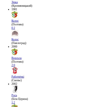
Зірка
(Кропивницький)
1981
Колос
(Полтава)
0:2
Колос
(Павлоград)
2000
Ворскла
(Полтава)
2:0
Работнічкі
(Скопьє)
2002
Рось
(Біла Церква)
1:2