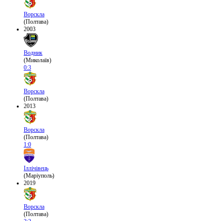
Ворскла
(Полтава)
2003
Водник
(Миколаїв)
0:3
Ворскла
(Полтава)
2013
Ворскла
(Полтава)
1:0
Іллічівець
(Маріуполь)
2019
Ворскла
(Полтава)