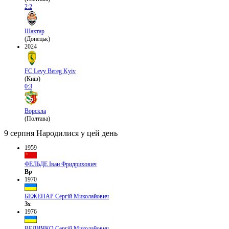
2:2
Шахтар
(Донецьк)
2024
FC Levy Bereg Kyiv
(Київ)
0:3
Ворскла
(Полтава)
9 серпня
Народилися у цей день
1959
ФЕЛЬДЕ Іван Фридрихович
Вр
1970
БЕЖЕНАР Сергій Миколайович
Зх
1976
ВЕЛИЧКО Сергій Миколайович