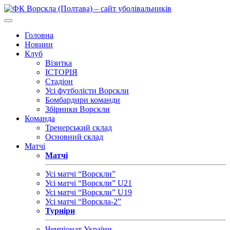
Головна
Новини
Клуб
Візитка
ІСТОРІЯ
Стадіон
Усі футболісти Ворскли
Бомбардири команди
Збірники Ворскли
Команда
Тренерський склад
Основний склад
Матчі
Матчі
Усі матчі “Ворскли”
Усі матчі “Ворскли” U21
Усі матчі “Ворскли” U19
Усі матчі “Ворскла-2”
Турніри
Чемпіонат України