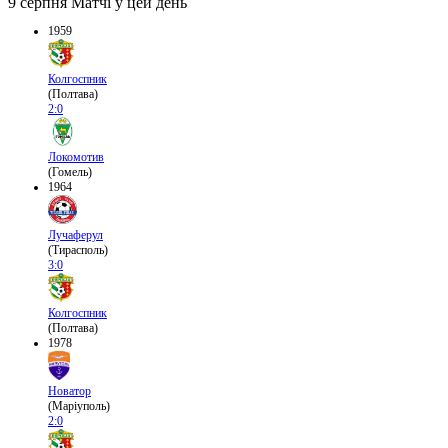
9 серпня
Матчі у цей день
1959
Колгоспник
(Полтава)
2:0
Локомотив
(Гомель)
1964
Лучаферул
(Тирасполь)
3:0
Колгоспник
(Полтава)
1978
Новатор
(Маріуполь)
2:0