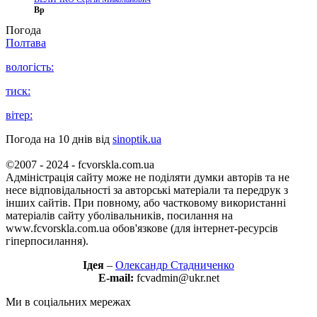
Вр
Погода
Полтава
вологість:
тиск:
вітер:
Погода на 10 днів від
sinoptik.ua
©2007 - 2024 - fcvorskla.com.ua
Адміністрація сайту може не поділяти думки авторів та не
несе відповідальності за авторські матеріали та передрук з
інших сайтів. При повному, або частковому використанні
матеріалів сайту уболівальників, посилання на
www.fcvorskla.com.ua обов'язкове (для інтернет-ресурсів
гіперпосилання).
Ідея
–
Олександр Стадниченко
E-mail:
fcvadmin@ukr.net
Ми в соціальних мережах