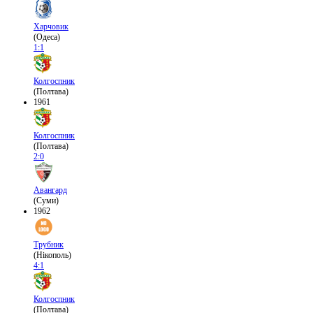
Харчовик
(Одеса)
1:1
Колгоспник
(Полтава)
1961
Колгоспник
(Полтава)
2:0
Авангард
(Суми)
1962
Трубник
(Нікополь)
4:1
Колгоспник
(Полтава)