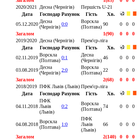
Загалом
1(83)
0
0
0
2020/2021
Десна (Чернігів)
Першість U-21
Дата
Господар
Рахунок
Гість
Хв.
Десна
Ворскла
05.12.2020
0:0
90
0
0
0
(Чернігів)
(Полтава)
Загалом
1(90)
0
0
0
2019/2020
Десна (Чернігів)
Прем'єр-ліга
Дата
Господар
Рахунок
Гість
Хв.
Ворскла
Десна
02.11.2019
0:1
46
0
0
0
(Полтава)
(Чернігів)
Десна
Ворскла
03.08.2019
2:0
22
0
0
0
(Чернігів)
(Полтава)
Загалом
2(68)
0
0
0
2018/2019
ПФК Львів (Львів)
Прем'єр-ліга
Дата
Господар
Рахунок
Гість
Хв.
ПФК
Ворскла
04.11.2018
Львів
0:2
74
0
0
0
(Полтава)
(Львів)
ПФК
Ворскла
04.08.2018
1:0
Львів
66
0
0
0
(Полтава)
(Львів)
Загалом
2(140)
0
0
0