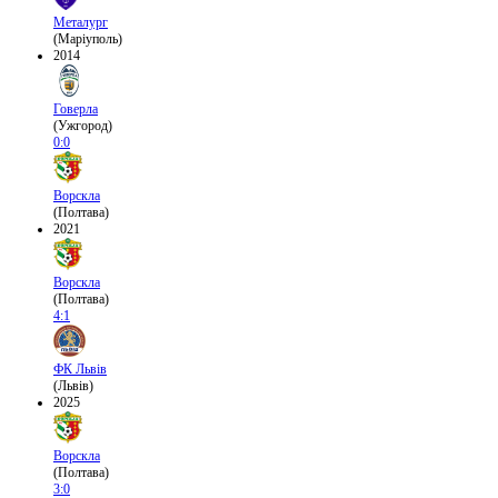
Металург
(Маріуполь)
2014
Говерла
(Ужгород)
0:0
Ворскла
(Полтава)
2021
Ворскла
(Полтава)
4:1
ФК Львів
(Львів)
2025
Ворскла
(Полтава)
3:0