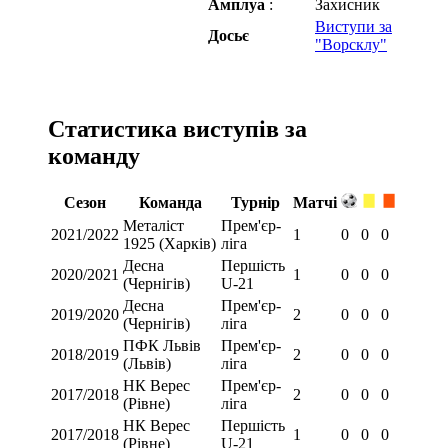
Амплуа
:
Захисник
Виступи за
Досьє
"Ворсклу"
Статистика виступів за
команду
Сезон
Команда
Турнір
Матчі
Металіст
Прем'єр-
2021/2022
1
0
0
0
1925 (Харків)
ліга
Десна
Першість
2020/2021
1
0
0
0
(Чернігів)
U-21
Десна
Прем'єр-
2019/2020
2
0
0
0
(Чернігів)
ліга
ПФК Львів
Прем'єр-
2018/2019
2
0
0
0
(Львів)
ліга
НК Верес
Прем'єр-
2017/2018
2
0
0
0
(Рівне)
ліга
НК Верес
Першість
2017/2018
1
0
0
0
(Рівне)
U-21