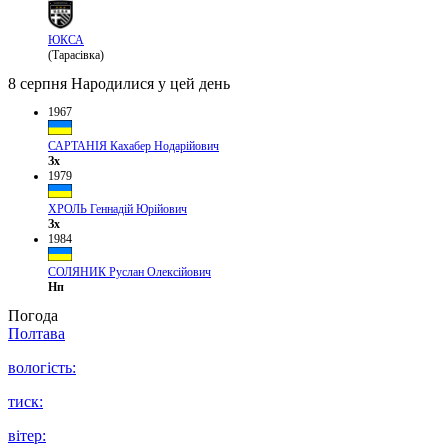
ЮКСА
(Тарасівка)
8 серпня
Народилися у цей день
1967
САРТАНІЯ Кахабер Нодарійович
Зх
1979
ХРОЛЬ Геннадій Юрійович
Зх
1984
СОЛЯНИК Руслан Олексійович
Нп
Погода
Полтава
вологість:
тиск:
вітер: