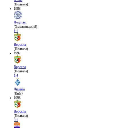
Колос
(Полтава)
1988
Поділля
(Хмельницький)
1:1
Ворскла
(Полтава)
1997
Ворскла
(Полтава)
1:4
Динамо
(Київ)
1998
Ворскла
(Полтава)
0:1