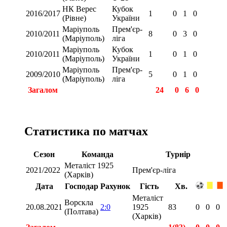
НК Верес
Кубок
2016/2017
1
0
1
0
(Рівне)
України
Маріуполь
Прем'єр-
2010/2011
8
0
3
0
(Маріуполь)
ліга
Маріуполь
Кубок
2010/2011
1
0
1
0
(Маріуполь)
України
Маріуполь
Прем'єр-
2009/2010
5
0
1
0
(Маріуполь)
ліга
Загалом
24
0
6
0
Статистика по матчах
Сезон
Команда
Турнір
Металіст 1925
2021/2022
Прем'єр-ліга
(Харків)
Дата
Господар
Рахунок
Гість
Хв.
Металіст
Ворскла
20.08.2021
2:0
1925
83
0
0
0
(Полтава)
(Харків)