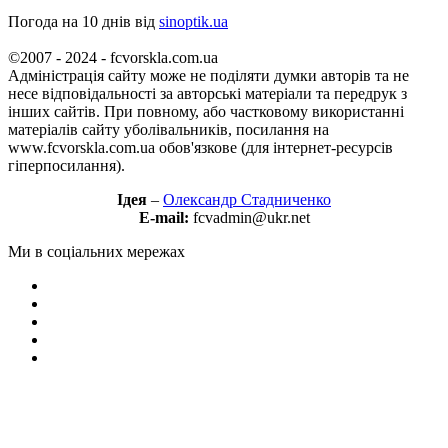
Погода на 10 днів від
sinoptik.ua
©2007 - 2024 - fcvorskla.com.ua
Адміністрація сайту може не поділяти думки авторів та не
несе відповідальності за авторські матеріали та передрук з
інших сайтів. При повному, або частковому використанні
матеріалів сайту уболівальників, посилання на
www.fcvorskla.com.ua обов'язкове (для інтернет-ресурсів
гіперпосилання).
Ідея
–
Олександр Стадниченко
E-mail:
fcvadmin@ukr.net
Ми в соціальних мережах