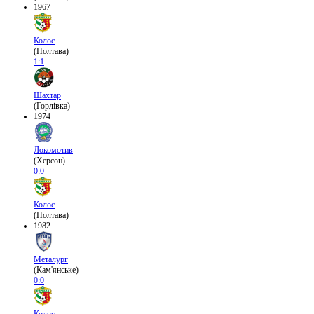
1967
Колос
(Полтава)
1:1
Шахтар
(Горлівка)
1974
Локомотив
(Херсон)
0:0
Колос
(Полтава)
1982
Металург
(Кам'янське)
0:0