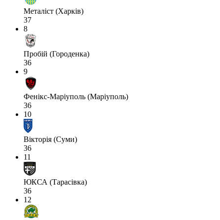
Металіст (Харків)
37
8
Пробій (Городенка)
36
9
Фенікс-Маріуполь (Маріуполь)
36
10
Вікторія (Суми)
36
11
ЮКСА (Тарасівка)
36
12