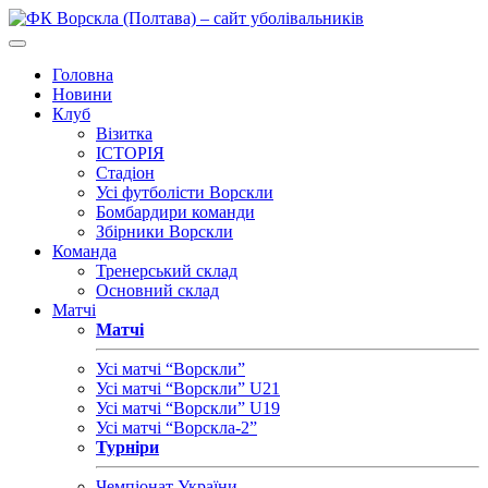
Головна
Новини
Клуб
Візитка
ІСТОРІЯ
Стадіон
Усі футболісти Ворскли
Бомбардири команди
Збірники Ворскли
Команда
Тренерський склад
Основний склад
Матчі
Матчі
Усі матчі “Ворскли”
Усі матчі “Ворскли” U21
Усі матчі “Ворскли” U19
Усі матчі “Ворскла-2”
Турніри
Чемпіонат України