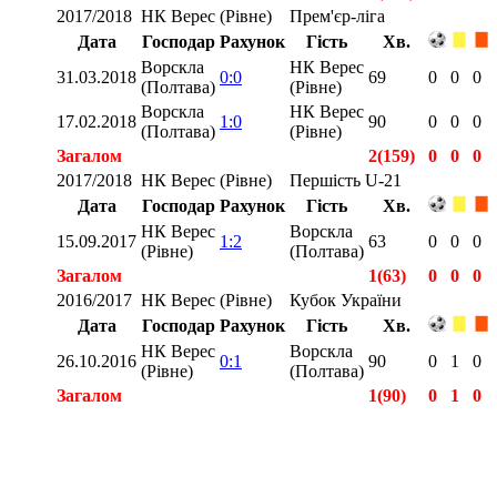
2017/2018
НК Верес (Рівне)
Прем'єр-ліга
Дата
Господар
Рахунок
Гість
Хв.
Ворскла
НК Верес
31.03.2018
0:0
69
0
0
0
(Полтава)
(Рівне)
Ворскла
НК Верес
17.02.2018
1:0
90
0
0
0
(Полтава)
(Рівне)
Загалом
2(159)
0
0
0
2017/2018
НК Верес (Рівне)
Першість U-21
Дата
Господар
Рахунок
Гість
Хв.
НК Верес
Ворскла
15.09.2017
1:2
63
0
0
0
(Рівне)
(Полтава)
Загалом
1(63)
0
0
0
2016/2017
НК Верес (Рівне)
Кубок України
Дата
Господар
Рахунок
Гість
Хв.
НК Верес
Ворскла
26.10.2016
0:1
90
0
1
0
(Рівне)
(Полтава)
Загалом
1(90)
0
1
0
Загалом
10(693)
0
1
0