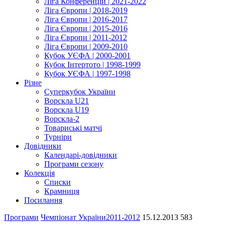
Ліга Конференцій | 2021-2022
Ліга Європи | 2018-2019
Ліга Європи | 2016-2017
Ліга Європи | 2015-2016
Ліга Європи | 2011-2012
Ліга Європи | 2009-2010
Кубок УЄФА | 2000-2001
Кубок Інтертото | 1998-1999
Кубок УЄФА | 1997-1998
Різне
Суперкубок України
Ворскла U21
Ворскла U19
Ворскла-2
Товариські матчі
Турніри
Довідники
Календарі-довідники
Програми сезону
Колекція
Списки
Крамниця
Посилання
Програми
Чемпіонат України
2011-2012
15.12.2013
583