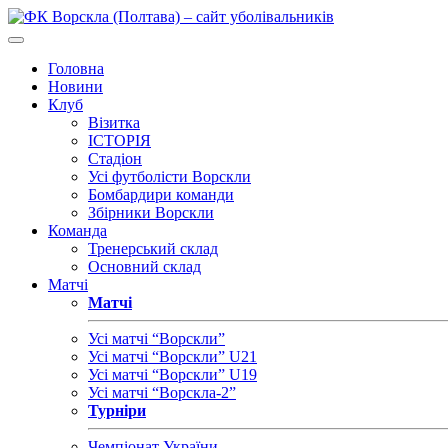
Головна
Новини
Клуб
Візитка
ІСТОРІЯ
Стадіон
Усі футболісти Ворскли
Бомбардири команди
Збірники Ворскли
Команда
Тренерський склад
Основний склад
Матчі
Матчі
Усі матчі “Ворскли”
Усі матчі “Ворскли” U21
Усі матчі “Ворскли” U19
Усі матчі “Ворскла-2”
Турніри
Чемпіонат України