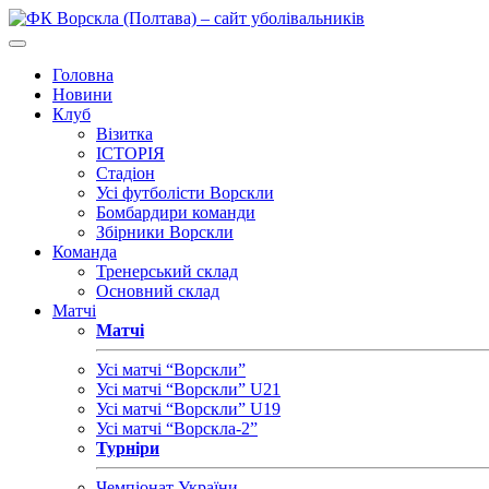
Головна
Новини
Клуб
Візитка
ІСТОРІЯ
Стадіон
Усі футболісти Ворскли
Бомбардири команди
Збірники Ворскли
Команда
Тренерський склад
Основний склад
Матчі
Матчі
Усі матчі “Ворскли”
Усі матчі “Ворскли” U21
Усі матчі “Ворскли” U19
Усі матчі “Ворскла-2”
Турніри
Чемпіонат України