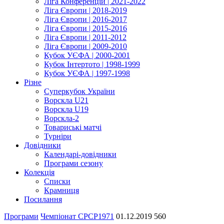
Ліга Конференцій | 2021-2022
Ліга Європи | 2018-2019
Ліга Європи | 2016-2017
Ліга Європи | 2015-2016
Ліга Європи | 2011-2012
Ліга Європи | 2009-2010
Кубок УЄФА | 2000-2001
Кубок Інтертото | 1998-1999
Кубок УЄФА | 1997-1998
Різне
Суперкубок України
Ворскла U21
Ворскла U19
Ворскла-2
Товариські матчі
Турніри
Довідники
Календарі-довідники
Програми сезону
Колекція
Списки
Крамниця
Посилання
Програми
Чемпіонат СРСР
1971
01.12.2019
560