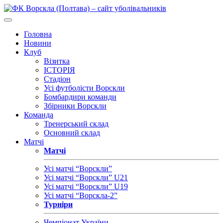
Головна
Новини
Клуб
Візитка
ІСТОРІЯ
Стадіон
Усі футболісти Ворскли
Бомбардири команди
Збірники Ворскли
Команда
Тренерський склад
Основний склад
Матчі
Матчі
Усі матчі “Ворскли”
Усі матчі “Ворскли” U21
Усі матчі “Ворскли” U19
Усі матчі “Ворскла-2”
Турніри
Чемпіонат України