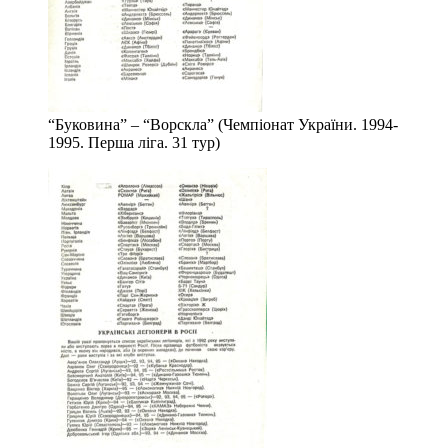
“Буковина” – “Ворскла” (Чемпіонат України. 1994-
1995. Перша ліга. 31 тур)