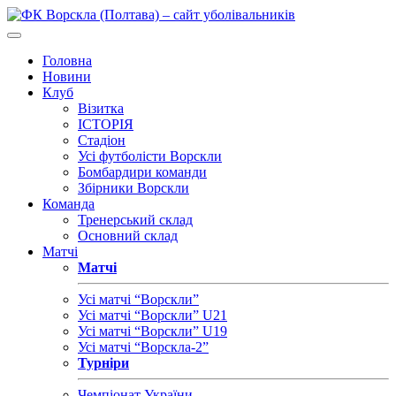
Головна
Новини
Клуб
Візитка
ІСТОРІЯ
Стадіон
Усі футболісти Ворскли
Бомбардири команди
Збірники Ворскли
Команда
Тренерський склад
Основний склад
Матчі
Матчі
Усі матчі “Ворскли”
Усі матчі “Ворскли” U21
Усі матчі “Ворскли” U19
Усі матчі “Ворскла-2”
Турніри
Чемпіонат України