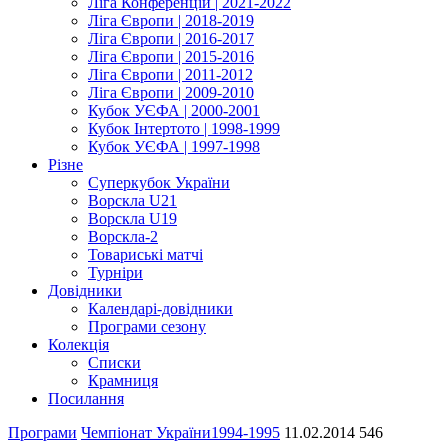
Ліга Конференцій | 2021-2022
Ліга Європи | 2018-2019
Ліга Європи | 2016-2017
Ліга Європи | 2015-2016
Ліга Європи | 2011-2012
Ліга Європи | 2009-2010
Кубок УЄФА | 2000-2001
Кубок Інтертото | 1998-1999
Кубок УЄФА | 1997-1998
Різне
Суперкубок України
Ворскла U21
Ворскла U19
Ворскла-2
Товариські матчі
Турніри
Довідники
Календарі-довідники
Програми сезону
Колекція
Списки
Крамниця
Посилання
Програми
Чемпіонат України
1994-1995
11.02.2014
546