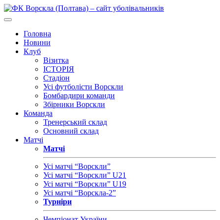
Головна
Новини
Клуб
Візитка
ІСТОРІЯ
Стадіон
Усі футболісти Ворскли
Бомбардири команди
Збірники Ворскли
Команда
Тренерський склад
Основний склад
Матчі
Матчі
Усі матчі “Ворскли”
Усі матчі “Ворскли” U21
Усі матчі “Ворскли” U19
Усі матчі “Ворскла-2”
Турніри
Чемпіонат України