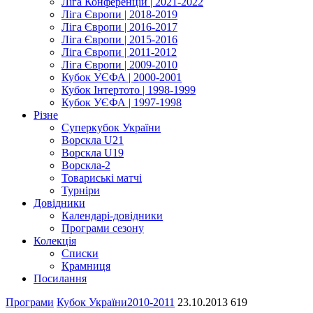
Ліга Конференцій | 2021-2022
Ліга Європи | 2018-2019
Ліга Європи | 2016-2017
Ліга Європи | 2015-2016
Ліга Європи | 2011-2012
Ліга Європи | 2009-2010
Кубок УЄФА | 2000-2001
Кубок Інтертото | 1998-1999
Кубок УЄФА | 1997-1998
Різне
Суперкубок України
Ворскла U21
Ворскла U19
Ворскла-2
Товариські матчі
Турніри
Довідники
Календарі-довідники
Програми сезону
Колекція
Списки
Крамниця
Посилання
Програми
Кубок України
2010-2011
23.10.2013
619