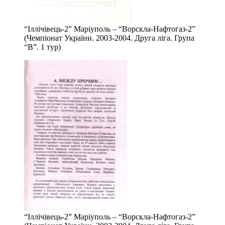
“Іллічівець-2” Маріуполь – “Ворскла-Нафтогаз-2”
(Чемпіонат України. 2003-2004. Друга ліга. Група
“В”. 1 тур)
“Іллічівець-2” Маріуполь – “Ворскла-Нафтогаз-2”