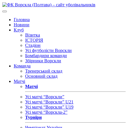
Головна
Новини
Клуб
Візитка
ІСТОРІЯ
Стадіон
Усі футболісти Ворскли
Бомбардири команди
Збірники Ворскли
Команда
Тренерський склад
Основний склад
Матчі
Матчі
Усі матчі “Ворскли”
Усі матчі “Ворскли” U21
Усі матчі “Ворскли” U19
Усі матчі “Ворскла-2”
Турніри
Чемпіонат України