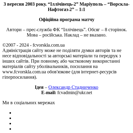
3 вересня 2003 року. “Іллічівець-2” Маріуполь – “Ворскла-
Нафтогаз-2” – 1:1
Офіційна програма матчу
Автори – прес-служба ФК “Іллічівець”. Обсяг – 8 сторінок.
Мова – російська. Наклад – не вказано.
©2007 - 2024 - fcvorskla.com.ua
Адміністрація сайту може не поділяти думки авторів та не
несе відповідальності за авторські матеріали та передрук з
інших сайтів. При повному, або частковому використанні
матеріалів сайту уболівальників, посилання на
www.fcvorskla.com.ua обов'язкове (для інтернет-ресурсів
гіперпосилання).
Ідея
–
Олександр Стадниченко
E-mail:
fcvadmin@ukr.net
Ми в соціальних мережах