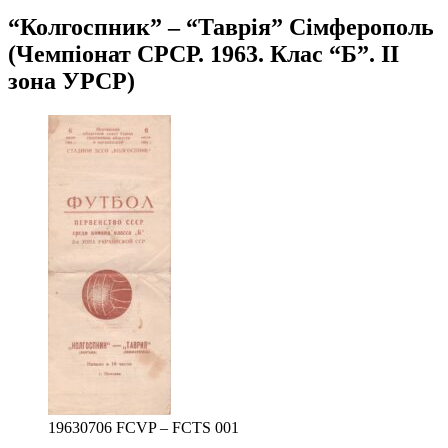
“Колгоспник” – “Таврія” Сімферополь
(Чемпіонат СРСР. 1963. Клас “Б”. ІІ
зона УРСР)
19630706 FCVP – FCTS 001