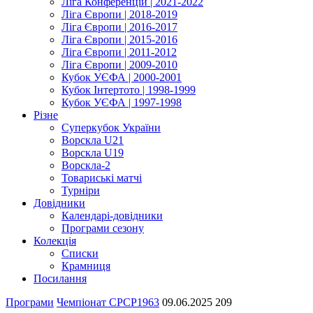
Ліга Конференцій | 2021-2022
Ліга Європи | 2018-2019
Ліга Європи | 2016-2017
Ліга Європи | 2015-2016
Ліга Європи | 2011-2012
Ліга Європи | 2009-2010
Кубок УЄФА | 2000-2001
Кубок Інтертото | 1998-1999
Кубок УЄФА | 1997-1998
Різне
Суперкубок України
Ворскла U21
Ворскла U19
Ворскла-2
Товариські матчі
Турніри
Довідники
Календарі-довідники
Програми сезону
Колекція
Списки
Крамниця
Посилання
Програми
Чемпіонат СРСР
1963
09.06.2025
209