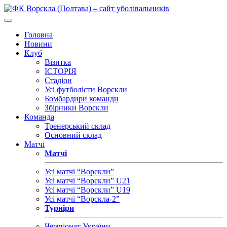
Головна
Новини
Клуб
Візитка
ІСТОРІЯ
Стадіон
Усі футболісти Ворскли
Бомбардири команди
Збірники Ворскли
Команда
Тренерський склад
Основний склад
Матчі
Матчі
Усі матчі “Ворскли”
Усі матчі “Ворскли” U21
Усі матчі “Ворскли” U19
Усі матчі “Ворскла-2”
Турніри
Чемпіонат України