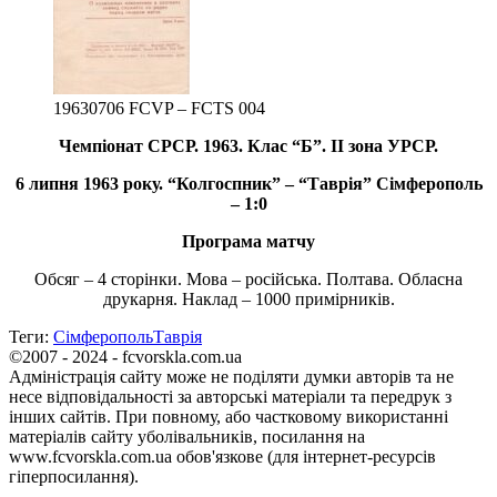
19630706 FCVP – FCTS 004
Чемпіонат СРСР. 1963. Клас “Б”. ІІ зона УРСР.
6 липня 1963 року. “Колгоспник” – “Таврія” Сімферополь
– 1:0
Програма матчу
Обсяг – 4 сторінки. Мова – російська. Полтава. Обласна
друкарня. Наклад – 1000 примірників.
Теги:
Сімферополь
Таврія
©2007 - 2024 - fcvorskla.com.ua
Адміністрація сайту може не поділяти думки авторів та не
несе відповідальності за авторські матеріали та передрук з
інших сайтів. При повному, або частковому використанні
матеріалів сайту уболівальників, посилання на
www.fcvorskla.com.ua обов'язкове (для інтернет-ресурсів
гіперпосилання).