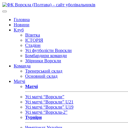
Головна
Новини
Клуб
Візитка
ІСТОРІЯ
Стадіон
Усі футболісти Ворскли
Бомбардири команди
Збірники Ворскли
Команда
Тренерський склад
Основний склад
Матчі
Матчі
Усі матчі “Ворскли”
Усі матчі “Ворскли” U21
Усі матчі “Ворскли” U19
Усі матчі “Ворскла-2”
Турніри
Чемпіонат України