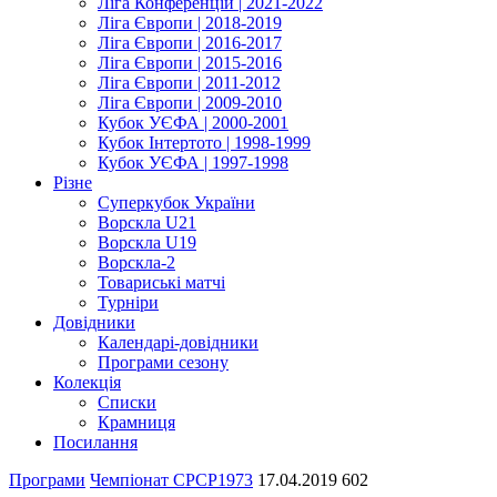
Ліга Конференцій | 2021-2022
Ліга Європи | 2018-2019
Ліга Європи | 2016-2017
Ліга Європи | 2015-2016
Ліга Європи | 2011-2012
Ліга Європи | 2009-2010
Кубок УЄФА | 2000-2001
Кубок Інтертото | 1998-1999
Кубок УЄФА | 1997-1998
Різне
Суперкубок України
Ворскла U21
Ворскла U19
Ворскла-2
Товариські матчі
Турніри
Довідники
Календарі-довідники
Програми сезону
Колекція
Списки
Крамниця
Посилання
Програми
Чемпіонат СРСР
1973
17.04.2019
602