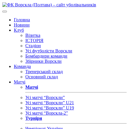
Головна
Новини
Клуб
Візитка
ІСТОРІЯ
Стадіон
Усі футболісти Ворскли
Бомбардири команди
Збірники Ворскли
Команда
Тренерський склад
Основний склад
Матчі
Матчі
Усі матчі “Ворскли”
Усі матчі “Ворскли” U21
Усі матчі “Ворскли” U19
Усі матчі “Ворскла-2”
Турніри
Чемпіонат України