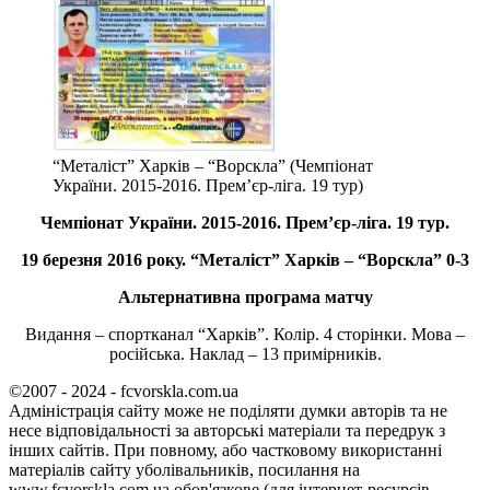
“Металіст” Харків – “Ворскла” (Чемпіонат
України. 2015-2016. Прем’єр-ліга. 19 тур)
Чемпіонат України. 2015-2016. Прем’єр-ліга. 19 тур.
19 березня 2016 року. “Металіст” Харків – “Ворскла” 0-3
Альтернативна програма матчу
Видання – спортканал “Харків”. Колір. 4 сторінки. Мова –
російська. Наклад – 13 примірників.
©2007 - 2024 - fcvorskla.com.ua
Адміністрація сайту може не поділяти думки авторів та не
несе відповідальності за авторські матеріали та передрук з
інших сайтів. При повному, або частковому використанні
матеріалів сайту уболівальників, посилання на
www.fcvorskla.com.ua обов'язкове (для інтернет-ресурсів