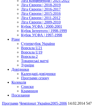
Ліга Конференцій | 2021-2022
Ліга Європи | 2018-2019
Ліга Європи | 2016-2017
Ліга Європи | 2015-2016
Ліга Європи | 2011-2012
Ліга Європи | 2009-2010
Кубок УЄФА | 2000-2001
Кубок Інтертото | 1998-1999
Кубок УЄФА | 1997-1998
Різне
Суперкубок України
Ворскла U21
Ворскла U19
Ворскла-2
Товариські матчі
Турніри
Довідники
Календарі-довідники
Програми сезону
Колекція
Списки
Крамниця
Посилання
Програми
Чемпіонат України
2005-2006
14.02.2014
547