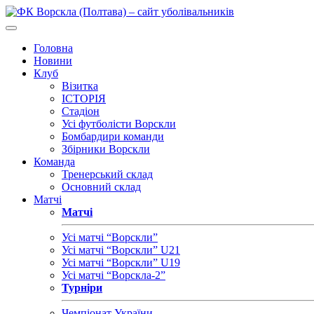
Головна
Новини
Клуб
Візитка
ІСТОРІЯ
Стадіон
Усі футболісти Ворскли
Бомбардири команди
Збірники Ворскли
Команда
Тренерський склад
Основний склад
Матчі
Матчі
Усі матчі “Ворскли”
Усі матчі “Ворскли” U21
Усі матчі “Ворскли” U19
Усі матчі “Ворскла-2”
Турніри
Чемпіонат України