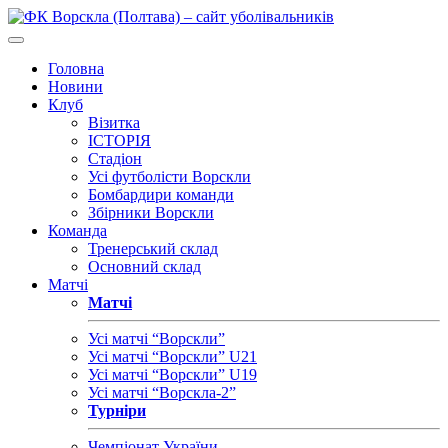
Головна
Новини
Клуб
Візитка
ІСТОРІЯ
Стадіон
Усі футболісти Ворскли
Бомбардири команди
Збірники Ворскли
Команда
Тренерський склад
Основний склад
Матчі
Матчі
Усі матчі “Ворскли”
Усі матчі “Ворскли” U21
Усі матчі “Ворскли” U19
Усі матчі “Ворскла-2”
Турніри
Чемпіонат України