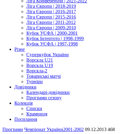
Ліга Конференцій | 2021-2022
Ліга Європи | 2018-2019
Ліга Європи | 2016-2017
Ліга Європи | 2015-2016
Ліга Європи | 2011-2012
Ліга Європи | 2009-2010
Кубок УЄФА | 2000-2001
Кубок Інтертото | 1998-1999
Кубок УЄФА | 1997-1998
Різне
Суперкубок України
Ворскла U21
Ворскла U19
Ворскла-2
Товариські матчі
Турніри
Довідники
Календарі-довідники
Програми сезону
Колекція
Списки
Крамниця
Посилання
Програми
Чемпіонат України
2001-2002
09.12.2013
468