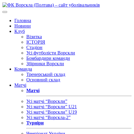
Головна
Новини
Клуб
Візитка
ІСТОРІЯ
Стадіон
Усі футболісти Ворскли
Бомбардири команди
Збірники Ворскли
Команда
Тренерський склад
Основний склад
Матчі
Матчі
Усі матчі “Ворскли”
Усі матчі “Ворскли” U21
Усі матчі “Ворскли” U19
Усі матчі “Ворскла-2”
Турніри
Чемпіонат України