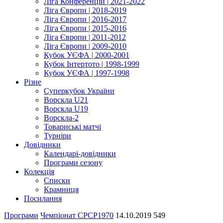
Ліга Конференцій | 2021-2022
Ліга Європи | 2018-2019
Ліга Європи | 2016-2017
Ліга Європи | 2015-2016
Ліга Європи | 2011-2012
Ліга Європи | 2009-2010
Кубок УЄФА | 2000-2001
Кубок Інтертото | 1998-1999
Кубок УЄФА | 1997-1998
Різне
Суперкубок України
Ворскла U21
Ворскла U19
Ворскла-2
Товариські матчі
Турніри
Довідники
Календарі-довідники
Програми сезону
Колекція
Списки
Крамниця
Посилання
Програми
Чемпіонат СРСР
1970
14.10.2019
549