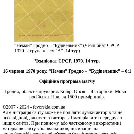
“Неман” Гродно – “Будівельник” (Чемпіонат СРСР.
1970. 2 група класу “А”. 14 тур)
Чемпіонат СРСР. 1970. 14 тур.
16 червня 1970 року. “Неман” Гродно – “Будівельник” – 0:1
Офіційна програма матчу
Гродно, обласна друкарня. Колір. Обсяг – 4 сторінки. Мова –
російська. Наклад 1500 примірників.
©2007 - 2024 - fcvorskla.com.ua
Адміністрація сайту може не поділяти думки авторів та не
несе відповідальності за авторські матеріали та передрук з
інших сайтів. При повному, або частковому використанні
матеріалів сайту уболівальників, посилання на
www.fcvorskla.com.ua обов'язкове (для інтернет-ресурсів