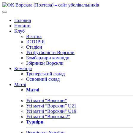
Головна
Новини
Клуб
Візитка
ІСТОРІЯ
Стадіон
Усі футболісти Ворскли
Бомбардири команди
Збірники Ворскли
Команда
Тренерський склад
Основний склад
Матчі
Матчі
Усі матчі “Ворскли”
Усі матчі “Ворскли” U21
Усі матчі “Ворскли” U19
Усі матчі “Ворскла-2”
Турніри
Чемпіонат України