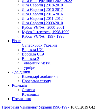
Ліга Конференцій | 2021-2022
Ліга Європи | 2018-2019
Ліга Європи | 2016-2017
Ліга Європи | 2015-2016
Ліга Європи | 2011-2012
Ліга Європи | 2009-2010
Кубок УЄФА | 2000-2001
Кубок Інтертото | 1998-1999
Кубок УЄФА | 1997-1998
Різне
Суперкубок України
Ворскла U21
Ворскла U19
Ворскла-2
Товариські матчі
Турніри
Довідники
Календарі-довідники
Програми сезону
Колекція
Списки
Крамниця
Посилання
Програми
Чемпіонат України
1996-1997
10.05.2019
642