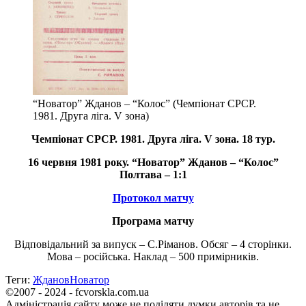
“Новатор” Жданов – “Колос” (Чемпіонат СРСР.
1981. Друга ліга. V зона)
Чемпіонат СРСР. 1981
. Друга
ліга. V зона. 18 тур.
16 червня 1981 року. “Новатор” Жданов – “Колос”
Полтава – 1:1
Протокол матчу
Програма матчу
Відповідальний за випуск – С.Ріманов. Обсяг – 4 сторінки.
Мова – російська. Наклад – 500 примірників.
Теги:
Жданов
Новатор
©2007 - 2024 - fcvorskla.com.ua
Адміністрація сайту може не поділяти думки авторів та не