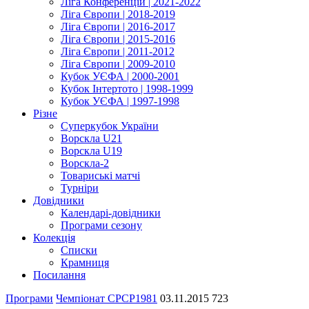
Ліга Конференцій | 2021-2022
Ліга Європи | 2018-2019
Ліга Європи | 2016-2017
Ліга Європи | 2015-2016
Ліга Європи | 2011-2012
Ліга Європи | 2009-2010
Кубок УЄФА | 2000-2001
Кубок Інтертото | 1998-1999
Кубок УЄФА | 1997-1998
Різне
Суперкубок України
Ворскла U21
Ворскла U19
Ворскла-2
Товариські матчі
Турніри
Довідники
Календарі-довідники
Програми сезону
Колекція
Списки
Крамниця
Посилання
Програми
Чемпіонат СРСР
1981
03.11.2015
723