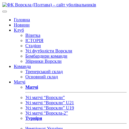
Головна
Новини
Клуб
Візитка
ІСТОРІЯ
Стадіон
Усі футболісти Ворскли
Бомбардири команди
Збірники Ворскли
Команда
Тренерський склад
Основний склад
Матчі
Матчі
Усі матчі “Ворскли”
Усі матчі “Ворскли” U21
Усі матчі “Ворскли” U19
Усі матчі “Ворскла-2”
Турніри
Чемпіонат України