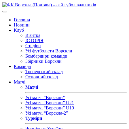
Головна
Новини
Клуб
Візитка
ІСТОРІЯ
Стадіон
Усі футболісти Ворскли
Бомбардири команди
Збірники Ворскли
Команда
Тренерський склад
Основний склад
Матчі
Матчі
Усі матчі “Ворскли”
Усі матчі “Ворскли” U21
Усі матчі “Ворскли” U19
Усі матчі “Ворскла-2”
Турніри
Чемпіонат України