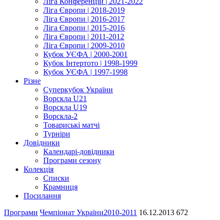
Ліга Конференцій | 2021-2022
Ліга Європи | 2018-2019
Ліга Європи | 2016-2017
Ліга Європи | 2015-2016
Ліга Європи | 2011-2012
Ліга Європи | 2009-2010
Кубок УЄФА | 2000-2001
Кубок Інтертото | 1998-1999
Кубок УЄФА | 1997-1998
Різне
Суперкубок України
Ворскла U21
Ворскла U19
Ворскла-2
Товариські матчі
Турніри
Довідники
Календарі-довідники
Програми сезону
Колекція
Списки
Крамниця
Посилання
Програми
Чемпіонат України
2010-2011
16.12.2013
672