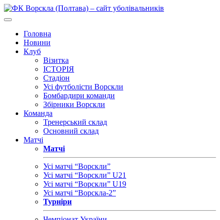
Головна
Новини
Клуб
Візитка
ІСТОРІЯ
Стадіон
Усі футболісти Ворскли
Бомбардири команди
Збірники Ворскли
Команда
Тренерський склад
Основний склад
Матчі
Матчі
Усі матчі “Ворскли”
Усі матчі “Ворскли” U21
Усі матчі “Ворскли” U19
Усі матчі “Ворскла-2”
Турніри
Чемпіонат України