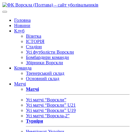
Головна
Новини
Клуб
Візитка
ІСТОРІЯ
Стадіон
Усі футболісти Ворскли
Бомбардири команди
Збірники Ворскли
Команда
Тренерський склад
Основний склад
Матчі
Матчі
Усі матчі “Ворскли”
Усі матчі “Ворскли” U21
Усі матчі “Ворскли” U19
Усі матчі “Ворскла-2”
Турніри
Чемпіонат України