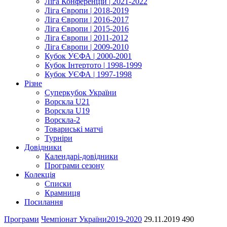
Ліга Конференцій | 2021-2022
Ліга Європи | 2018-2019
Ліга Європи | 2016-2017
Ліга Європи | 2015-2016
Ліга Європи | 2011-2012
Ліга Європи | 2009-2010
Кубок УЄФА | 2000-2001
Кубок Інтертото | 1998-1999
Кубок УЄФА | 1997-1998
Різне
Суперкубок України
Ворскла U21
Ворскла U19
Ворскла-2
Товариські матчі
Турніри
Довідники
Календарі-довідники
Програми сезону
Колекція
Списки
Крамниця
Посилання
Програми
Чемпіонат України
2019-2020
29.11.2019
490