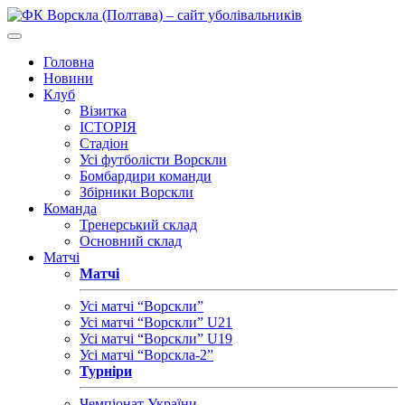
Головна
Новини
Клуб
Візитка
ІСТОРІЯ
Стадіон
Усі футболісти Ворскли
Бомбардири команди
Збірники Ворскли
Команда
Тренерський склад
Основний склад
Матчі
Матчі
Усі матчі “Ворскли”
Усі матчі “Ворскли” U21
Усі матчі “Ворскли” U19
Усі матчі “Ворскла-2”
Турніри
Чемпіонат України