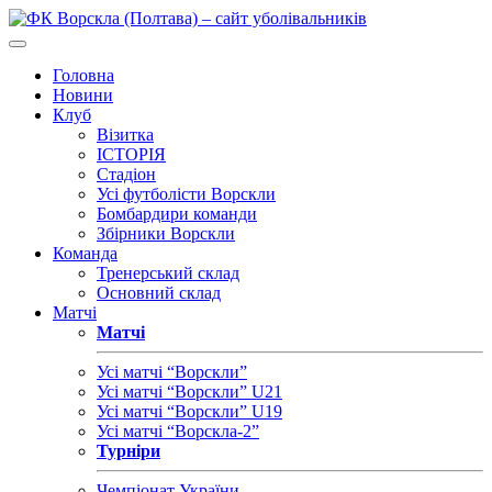
Головна
Новини
Клуб
Візитка
ІСТОРІЯ
Стадіон
Усі футболісти Ворскли
Бомбардири команди
Збірники Ворскли
Команда
Тренерський склад
Основний склад
Матчі
Матчі
Усі матчі “Ворскли”
Усі матчі “Ворскли” U21
Усі матчі “Ворскли” U19
Усі матчі “Ворскла-2”
Турніри
Чемпіонат України