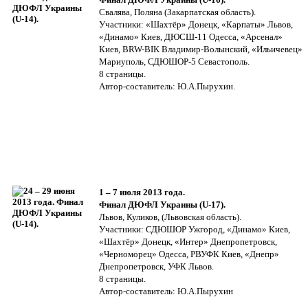
Свалява, Поляна (Закарпатская область).
Участники: «Шахтёр» Донецк, «Карпаты» Львов,
«Динамо» Киев, ДЮСШ-11 Одесса, «Арсенал»
Киев, BRW-BIK Владимир-Волынский, «Ильичевец»
Мариуполь, СДЮШОР-5 Севастополь.
8 страницы.
Автор-составитель: Ю.А.Пырухин.
1 – 7 июля 2013 года.
Финал ДЮФЛ Украины (U-17).
Львов, Куликов, (Львовская область).
Участники: СДЮШОР Ужгород, «Динамо» Киев,
«Шахтёр» Донецк, «Интер» Днепропетровск,
«Черноморец» Одесса, РВУФК Киев, «Днепр»
Днепропетровск, УФК Львов.
8 страницы.
Автор-составитель: Ю.А.Пырухин