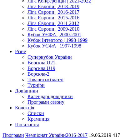
Ліга Конференцій | 2021-2022
Ліга Європи | 2018-2019
Ліга Європи | 2016-2017
Ліга Європи | 2015-2016
Ліга Європи | 2011-2012
Ліга Європи | 2009-2010
Кубок УЄФА | 2000-2001
Кубок Інтертото | 1998-1999
Кубок УЄФА | 1997-1998
Різне
Суперкубок України
Ворскла U21
Ворскла U19
Ворскла-2
Товариські матчі
Турніри
Довідники
Календарі-довідники
Програми сезону
Колекція
Списки
Крамниця
Посилання
Програми
Чемпіонат України
2016-2017
19.06.2019
417