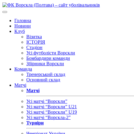
Головна
Новини
Клуб
Візитка
ІСТОРІЯ
Стадіон
Усі футболісти Ворскли
Бомбардири команди
Збірники Ворскли
Команда
Тренерський склад
Основний склад
Матчі
Матчі
Усі матчі “Ворскли”
Усі матчі “Ворскли” U21
Усі матчі “Ворскли” U19
Усі матчі “Ворскла-2”
Турніри
Чемпіонат України