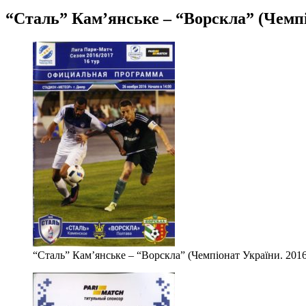
“Сталь” Кам’янське – “Ворскла” (Чемпіо
“Сталь” Кам’янське – “Ворскла” (Чемпіонат України. 2016-