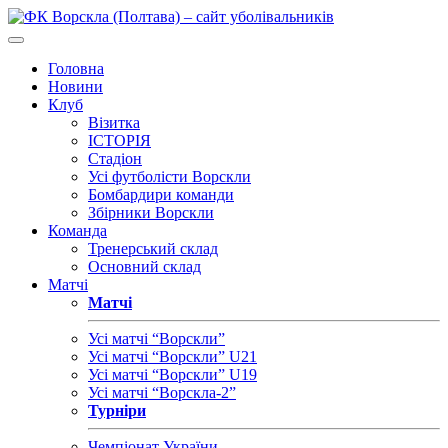
Головна
Новини
Клуб
Візитка
ІСТОРІЯ
Стадіон
Усі футболісти Ворскли
Бомбардири команди
Збірники Ворскли
Команда
Тренерський склад
Основний склад
Матчі
Матчі
Усі матчі “Ворскли”
Усі матчі “Ворскли” U21
Усі матчі “Ворскли” U19
Усі матчі “Ворскла-2”
Турніри
Чемпіонат України