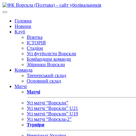
Головна
Новини
Клуб
Візитка
ІСТОРІЯ
Стадіон
Усі футболісти Ворскли
Бомбардири команди
Збірники Ворскли
Команда
Тренерський склад
Основний склад
Матчі
Матчі
Усі матчі “Ворскли”
Усі матчі “Ворскли” U21
Усі матчі “Ворскли” U19
Усі матчі “Ворскла-2”
Турніри
Чемпіонат України