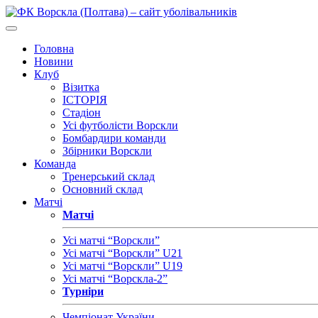
Головна
Новини
Клуб
Візитка
ІСТОРІЯ
Стадіон
Усі футболісти Ворскли
Бомбардири команди
Збірники Ворскли
Команда
Тренерський склад
Основний склад
Матчі
Матчі
Усі матчі “Ворскли”
Усі матчі “Ворскли” U21
Усі матчі “Ворскли” U19
Усі матчі “Ворскла-2”
Турніри
Чемпіонат України