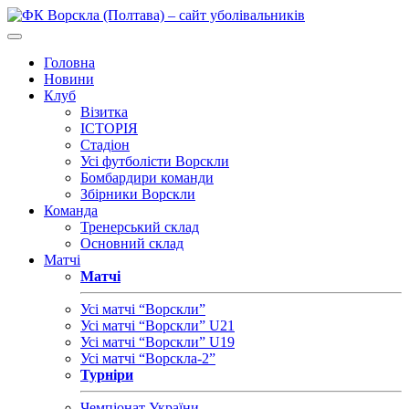
Головна
Новини
Клуб
Візитка
ІСТОРІЯ
Стадіон
Усі футболісти Ворскли
Бомбардири команди
Збірники Ворскли
Команда
Тренерський склад
Основний склад
Матчі
Матчі
Усі матчі “Ворскли”
Усі матчі “Ворскли” U21
Усі матчі “Ворскли” U19
Усі матчі “Ворскла-2”
Турніри
Чемпіонат України