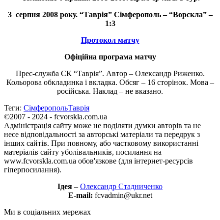
3 серпня 2008 року. “Таврія” Сімферополь –
“Ворскла” –
1:3
Протокол матчу
Офіційна програма матчу
Прес-служба СК “Таврія”. Автор – Олександр Риженко.
Кольорова обкладинка і вкладка. Обсяг – 16 сторінок. Мова –
російська. Наклад – не вказано.
Теги:
Сімферополь
Таврія
©2007 - 2024 - fcvorskla.com.ua
Адміністрація сайту може не поділяти думки авторів та не
несе відповідальності за авторські матеріали та передрук з
інших сайтів. При повному, або частковому використанні
матеріалів сайту уболівальників, посилання на
www.fcvorskla.com.ua обов'язкове (для інтернет-ресурсів
гіперпосилання).
Ідея
–
Олександр Стадниченко
E-mail:
fcvadmin@ukr.net
Ми в соціальних мережах