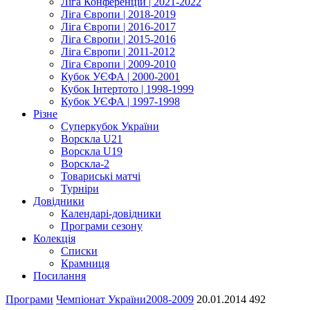
Ліга Конференцій | 2021-2022
Ліга Європи | 2018-2019
Ліга Європи | 2016-2017
Ліга Європи | 2015-2016
Ліга Європи | 2011-2012
Ліга Європи | 2009-2010
Кубок УЄФА | 2000-2001
Кубок Інтертото | 1998-1999
Кубок УЄФА | 1997-1998
Різне
Суперкубок України
Ворскла U21
Ворскла U19
Ворскла-2
Товариські матчі
Турніри
Довідники
Календарі-довідники
Програми сезону
Колекція
Списки
Крамниця
Посилання
Програми
Чемпіонат України
2008-2009
20.01.2014
492