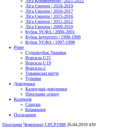
Ліга Конференцій | 2021-2022
Ліга Європи | 2018-2019
Ліга Європи | 2016-2017
Ліга Європи | 2015-2016
Ліга Європи | 2011-2012
Ліга Європи | 2009-2010
Кубок УЄФА | 2000-2001
Кубок Інтертото | 1998-1999
Кубок УЄФА | 1997-1998
Різне
Суперкубок України
Ворскла U21
Ворскла U19
Ворскла-2
Товариські матчі
Турніри
Довідники
Календарі-довідники
Програми сезону
Колекція
Списки
Крамниця
Посилання
Програми
Чемпіонат СРСР
1988
26.04.2019
439