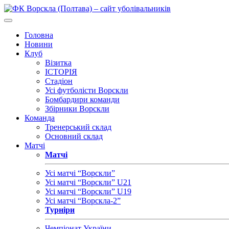
Головна
Новини
Клуб
Візитка
ІСТОРІЯ
Стадіон
Усі футболісти Ворскли
Бомбардири команди
Збірники Ворскли
Команда
Тренерський склад
Основний склад
Матчі
Матчі
Усі матчі “Ворскли”
Усі матчі “Ворскли” U21
Усі матчі “Ворскли” U19
Усі матчі “Ворскла-2”
Турніри
Чемпіонат України